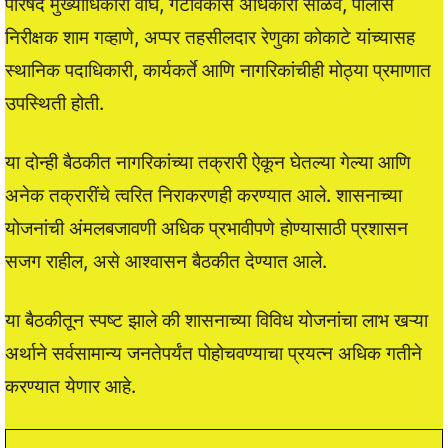
परिषद मुख्याधिकारी वाघ, गटविकास अधिकारी साळवे, पोलीस
निरीक्षक शाम गव्हाणे, अप्पर तहसीलदार रेणुका कोकाटे यांच्यासह
स्थानिक पदाधिकारी, कार्यकर्ते आणि नागरिकांचीही मोठ्या प्रमाणात
उपस्थिती होती.
या दोन्ही बैठकीत नागरिकांच्या तक्रारी ऐकून घेतल्या गेल्या आणि
अनेक तक्रारींचे त्वरित निराकरणही करण्यात आले. शासनाच्या
योजनांची अंमलबजावणी अधिक प्रभावीपणे होण्यासाठी प्रशासन
सजग राहील, असे आश्वासन बैठकीत देण्यात आले.
या बैठकीतून स्पष्ट झाले की शासनाच्या विविध योजनांचा लाभ खऱ्या
अर्थाने सर्वसामान्य जनतेपर्यंत पोहोचवण्याचा प्रयत्न अधिक गतीने
करण्यात येणार आहे.