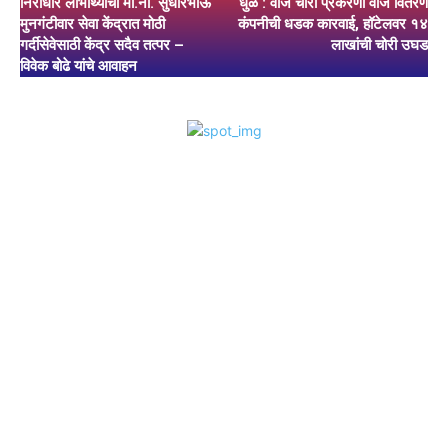
निराधार लाभार्थ्यांची मा.ना. सुधीरभाऊ
धुळे : वीज चोरी प्रकरणी वीज वितरण
मुनगंटीवार सेवा केंद्रात मोठी
कंपनीची धडक कारवाई, हॉटेलवर १४
गर्दीसेवेसाठी केंद्र सदैव तत्पर –
लाखांची चोरी उघड
विवेक बोढे यांचे आवाहन