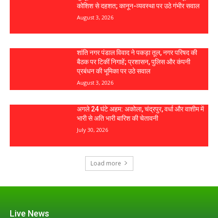
कोशिश से दहशत; कानून-व्यवस्था पर उठे गंभीर सवाल
August 3, 2026
शांति नगर पंडाल विवाद ने पकड़ा तूल, नगर परिषद की
बैठक पर टिकीं निगाहें; प्रशासन, पुलिस और कंपनी
प्रबंधन की भूमिका पर उठे सवाल
August 3, 2026
अगले 24 घंटे अहम: अकोला, चंद्रपुर, वर्धा और वाशीम में
भारी से अति भारी बारिश की चेतावनी
July 30, 2026
Load more
Live News