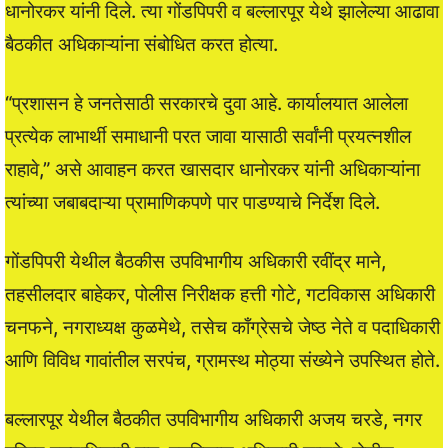
धानोरकर यांनी दिले. त्या गोंडपिपरी व बल्लारपूर येथे झालेल्या आढावा
बैठकीत अधिकाऱ्यांना संबोधित करत होत्या.
“प्रशासन हे जनतेसाठी सरकारचे दुवा आहे. कार्यालयात आलेला
प्रत्येक लाभार्थी समाधानी परत जावा यासाठी सर्वांनी प्रयत्नशील
राहावे,” असे आवाहन करत खासदार धानोरकर यांनी अधिकाऱ्यांना
त्यांच्या जबाबदाऱ्या प्रामाणिकपणे पार पाडण्याचे निर्देश दिले.
गोंडपिपरी येथील बैठकीस उपविभागीय अधिकारी रवींद्र माने,
तहसीलदार बाहेकर, पोलीस निरीक्षक हत्ती गोटे, गटविकास अधिकारी
चनफने, नगराध्यक्ष कुळमेथे, तसेच काँग्रेसचे जेष्ठ नेते व पदाधिकारी
आणि विविध गावांतील सरपंच, ग्रामस्थ मोठ्या संख्येने उपस्थित होते.
बल्लारपूर येथील बैठकीत उपविभागीय अधिकारी अजय चरडे, नगर