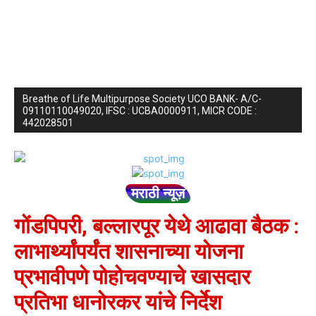
Breathe of Life Multipurpose Society UCO BANK- A/C-
09110110049020, IFSC : UCBA0000911, MICR CODE :
442028501
मराठी न्यूज़
गोंडपिपरी, बल्लारपूर येथे आढावा बैठक :
लाभार्थ्यांपर्यंत शासनाच्या योजना
प्रभावीपणे पोहोचवण्याचे खासदार
प्रतिभा धानोरकर यांचे निर्देश