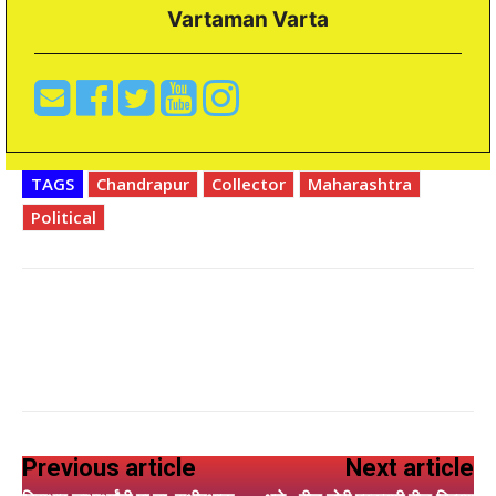
Vartaman Varta
TAGS
Chandrapur
Collector
Maharashtra
Political
Previous article
Next article