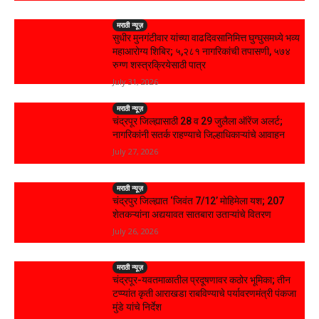
मराठी न्यूज़
सुधीर मुनगंटीवार यांच्या वाढदिवसानिमित्त घुग्घुसमध्ये भव्य
महाआरोग्य शिबिर; ५,२८१ नागरिकांची तपासणी, ५७४
रुग्ण शस्त्रक्रियेसाठी पात्र
July 31, 2026
मराठी न्यूज़
चंद्रपूर जिल्ह्यासाठी 28 व 29 जुलैला ऑरेंज अलर्ट;
नागरिकांनी सतर्क राहण्याचे जिल्हाधिकाऱ्यांचे आवाहन
July 27, 2026
मराठी न्यूज़
चंद्रपुर जिल्ह्यात ‘जिवंत 7/12’ मोहिमेला यश; 207
शेतकऱ्यांना अद्ययावत सातबारा उताऱ्यांचे वितरण
July 26, 2026
मराठी न्यूज़
चंद्रपूर-यवतमाळातील प्रदूषणावर कठोर भूमिका; तीन
टप्प्यांत कृती आराखडा राबविण्याचे पर्यावरणमंत्री पंकजा
मुंडे यांचे निर्देश