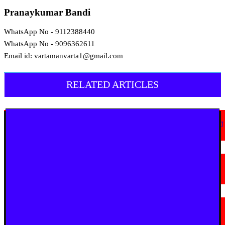
Pranaykumar Bandi
WhatsApp No - 9112388440
WhatsApp No - 9096362611
Email id: vartamanvarta1@gmail.com
RELATED ARTICLES
उत्तरप्रदेश
मुहर्रम को लेकर एटा पुलिस अलर्ट, सुरक्षा व्यवस्था चाक-चौबंद; प्रमुख मार्गों पर बैरिकेडिंग
June 26, 2026
देश
हापुड़ की केमिकल फैक्ट्री में भीषण आग, कई दमकल गाड़ियों ने संभाला मोर्चा
June 13, 2026
उत्तरप्रदेश
पद्मिनी एकादशी पर आस्था का सैलाब: अयोध्या में श्रद्धालुओं ने सरयू में लगाई पवित्र
डुबकी