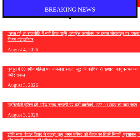
August 4, 2026
BREAKING NEWS
“सत्ता गई तो राजनीति में नहीं टिक पाएंगे, कांग्रेस कार्यालय पर हमला लोकतंत्र पर हमल
विजय वडेट्टीवार
August 4, 2026
घुग्घूस में 80 वर्षीय महिला पर जानलेवा हमला, लूट की कोशिश से दहशत; कानून-व्यवस्था 
गंभीर सवाल
August 3, 2026
गड़चिरौली पुलिस की अवैध शराब तस्करी पर बड़ी कार्रवाई, ₹22.99 लाख का माल जब्त
August 3, 2026
शांति नगर पंडाल विवाद ने पकड़ा तूल, नगर परिषद की बैठक पर टिकीं निगाहें; प्रशासन, 