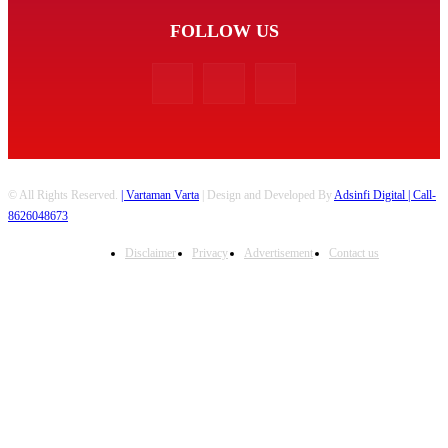
FOLLOW US
© All Rights Reserved.
| Vartaman Varta
| Design and Developed By
Adsinfi Digital
| Call-
8626048673
Disclaimer
Privacy
Advertisement
Contact us