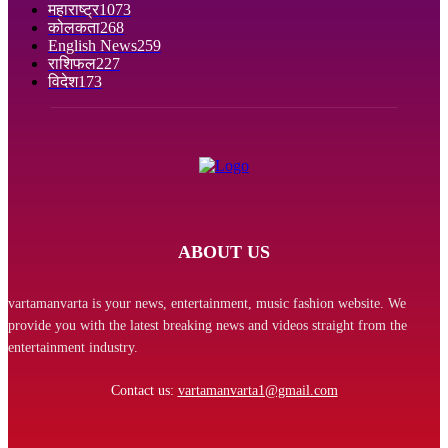
महाराष्ट्र
1073
कोलकता
268
English News
259
राशिफल
227
विदेश
173
ABOUT US
vartamanvarta is your news, entertainment, music fashion website. We
provide you with the latest breaking news and videos straight from the
entertainment industry.
Contact us:
vartamanvarta1@gmail.com