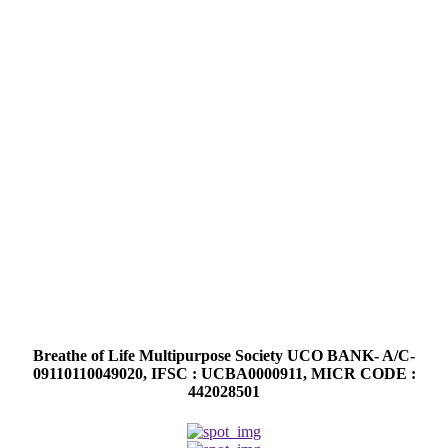
Breathe of Life Multipurpose Society UCO BANK- A/C-
09110110049020, IFSC : UCBA0000911, MICR CODE :
442028501