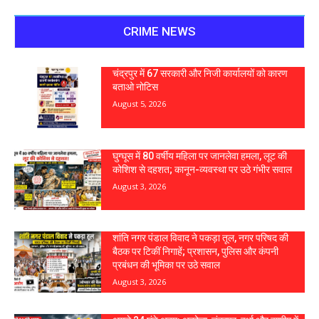
CRIME NEWS
चंद्रपुर में 67 सरकारी और निजी कार्यालयों को कारण
बताओ नोटिस
August 5, 2026
घुग्घूस में 80 वर्षीय महिला पर जानलेवा हमला, लूट की
कोशिश से दहशत; कानून-व्यवस्था पर उठे गंभीर सवाल
August 3, 2026
शांति नगर पंडाल विवाद ने पकड़ा तूल, नगर परिषद की
बैठक पर टिकीं निगाहें; प्रशासन, पुलिस और कंपनी
प्रबंधन की भूमिका पर उठे सवाल
August 3, 2026