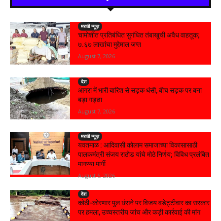
मराठी न्यूज़
चामोर्शीत प्रतिबंधित सुगंधित तंबाखूची अवैध वाहतूक;
₹७.६७ लाखांचा मुद्देमाल जप्त
August 7, 2026
देश
आगरा में भारी बारिश से सड़क धंसी, बीच सड़क पर बना
बड़ा गड्ढा
August 7, 2026
मराठी न्यूज़
यवतमाळ : आदिवासी कोलाम समाजाच्या विकासासाठी
पालकमंत्री संजय राठोड यांचे मोठे निर्णय; विविध प्रलंबित
मागण्या मार्गी
August 6, 2026
देश
कोठी-कोरणार पुल धंसने पर विजय वडेट्टीवार का सरकार
पर हमला, उच्चस्तरीय जांच और कड़ी कार्रवाई की मांग