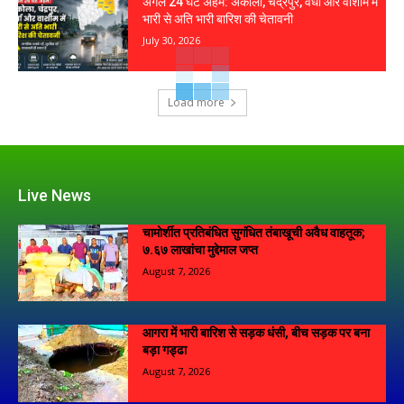
अगले 24 घंटे अहम: अकोला, चंद्रपुर, वर्धा और वाशीम में
भारी से अति भारी बारिश की चेतावनी
July 30, 2026
Load more
Live News
चामोर्शीत प्रतिबंधित सुगंधित तंबाखूची अवैध वाहतूक;
₹७.६७ लाखांचा मुद्देमाल जप्त
August 7, 2026
आगरा में भारी बारिश से सड़क धंसी, बीच सड़क पर बना
बड़ा गड्ढा
August 7, 2026