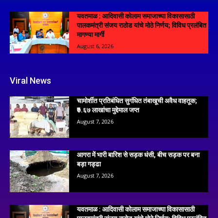
यवतमाळ : आदिवासी कोलाम समाजाच्या विकासासाठी
पालकमंत्री संजय राठोड यांचे मोठे निर्णय; विविध प्रलंबित
मागण्या मार्गी
August 6, 2026
Viral News
चामोर्शीत प्रतिबंधित सुगंधित तंबाखूची अवैध वाहतूक;
₹७.६७ लाखांचा मुद्देमाल जप्त
August 7, 2026
आगरा में भारी बारिश से सड़क धंसी, बीच सड़क पर बना
बड़ा गड्ढा
August 7, 2026
यवतमाळ : आदिवासी कोलाम समाजाच्या विकासासाठी