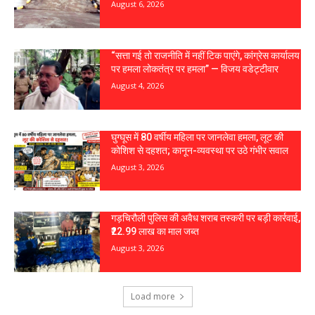
August 6, 2026
“सत्ता गई तो राजनीति में नहीं टिक पाएंगे, कांग्रेस कार्यालय
पर हमला लोकतंत्र पर हमला” — विजय वडेट्टीवार
August 4, 2026
घुग्घूस में 80 वर्षीय महिला पर जानलेवा हमला, लूट की
कोशिश से दहशत; कानून-व्यवस्था पर उठे गंभीर सवाल
August 3, 2026
गड़चिरौली पुलिस की अवैध शराब तस्करी पर बड़ी कार्रवाई,
₹22.99 लाख का माल जब्त
August 3, 2026
Load more