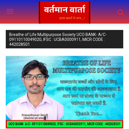
Breathe of Life Multipurpose Society UCO BANK- A/C-
09110110049020, IFSC : UCBA0000911, MICR CODE :
442028501