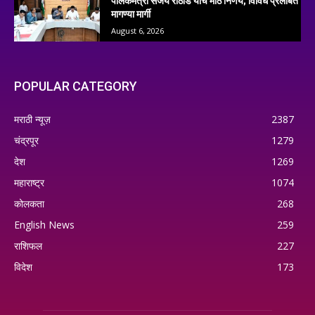
पालकमंत्री संजय राठोड यांचे मोठे निर्णय; विविध प्रलंबित
मागण्या मार्गी
August 6, 2026
POPULAR CATEGORY
मराठी न्यूज़
2387
चंद्रपूर
1279
देश
1269
महाराष्ट्र
1074
कोलकता
268
English News
259
राशिफल
227
विदेश
173