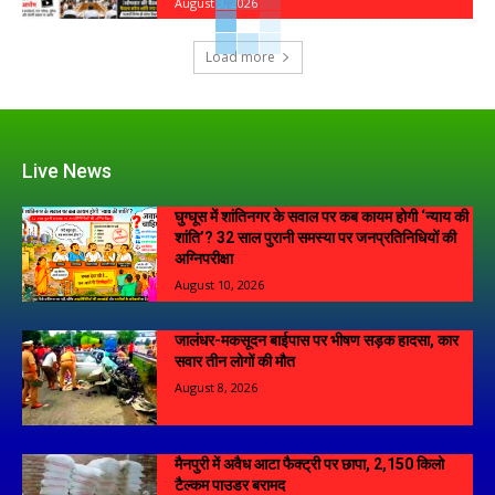
August 3, 2026
Load more
Live News
घुग्घूस में शांतिनगर के सवाल पर कब कायम होगी ‘न्याय की
शांति’? 32 साल पुरानी समस्या पर जनप्रतिनिधियों की
अग्निपरीक्षा
August 10, 2026
जालंधर-मकसूदन बाईपास पर भीषण सड़क हादसा, कार
सवार तीन लोगों की मौत
August 8, 2026
मैनपुरी में अवैध आटा फैक्ट्री पर छापा, 2,150 किलो
टैल्कम पाउडर बरामद