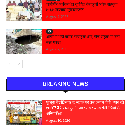
चामोर्शीत प्रतिबंधित सुगंधित तंबाखूची अवैध वाहतूक;
₹७.६७ लाखांचा मुद्देमाल जप्त
August 7, 2026
देश
आगरा में भारी बारिश से सड़क धंसी, बीच सड़क पर बना
बड़ा गड्ढा
August 7, 2026
BREAKING NEWS
घुग्घूस में शांतिनगर के सवाल पर कब कायम होगी ‘न्याय की
शांति’? 32 साल पुरानी समस्या पर जनप्रतिनिधियों की
अग्निपरीक्षा
August 10, 2026