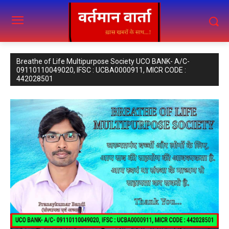
Breathe of Life Multipurpose Society UCO BANK- A/C-
09110110049020, IFSC : UCBA0000911, MICR CODE :
442028501