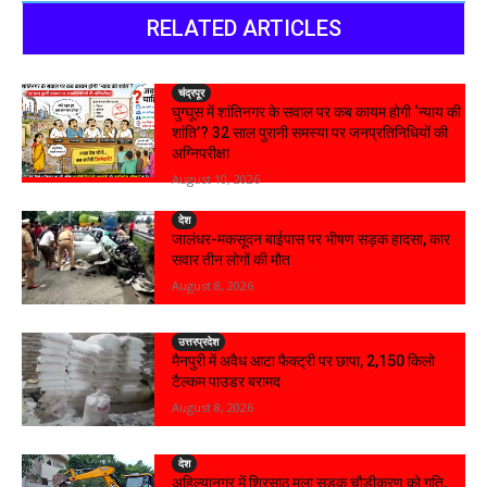
RELATED ARTICLES
चंद्रपूर
घुग्घूस में शांतिनगर के सवाल पर कब कायम होगी ‘न्याय की
शांति’? 32 साल पुरानी समस्या पर जनप्रतिनिधियों की
अग्निपरीक्षा
August 10, 2026
देश
जालंधर-मकसूदन बाईपास पर भीषण सड़क हादसा, कार
सवार तीन लोगों की मौत
August 8, 2026
उत्तरप्रदेश
मैनपुरी में अवैध आटा फैक्ट्री पर छापा, 2,150 किलो
टैल्कम पाउडर बरामद
August 8, 2026
देश
अहिल्यानगर में शिरसाठ मला सड़क चौड़ीकरण को गति,