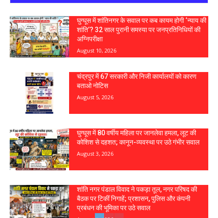
घुग्घूस में शांतिनगर के सवाल पर कब कायम होगी ‘न्याय की
शांति’? 32 साल पुरानी समस्या पर जनप्रतिनिधियों की
अग्निपरीक्षा
August 10, 2026
चंद्रपुर में 67 सरकारी और निजी कार्यालयों को कारण
बताओ नोटिस
August 5, 2026
घुग्घूस में 80 वर्षीय महिला पर जानलेवा हमला, लूट की
कोशिश से दहशत; कानून-व्यवस्था पर उठे गंभीर सवाल
August 3, 2026
शांति नगर पंडाल विवाद ने पकड़ा तूल, नगर परिषद की
बैठक पर टिकीं निगाहें; प्रशासन, पुलिस और कंपनी
प्रबंधन की भूमिका पर उठे सवाल