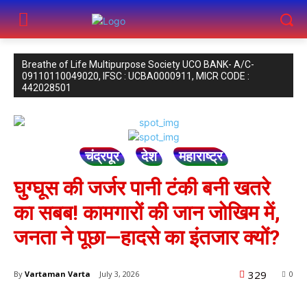
Breathe of Life Multipurpose Society UCO BANK- A/C-
09110110049020, IFSC : UCBA0000911, MICR CODE :
442028501
चंद्रपूर
देश
महाराष्ट्र
घुग्घूस की जर्जर पानी टंकी बनी खतरे
का सबब! कामगारों की जान जोखिम में,
जनता ने पूछा—हादसे का इंतजार क्यों?
329
By
Vartaman Varta
July 3, 2026
0