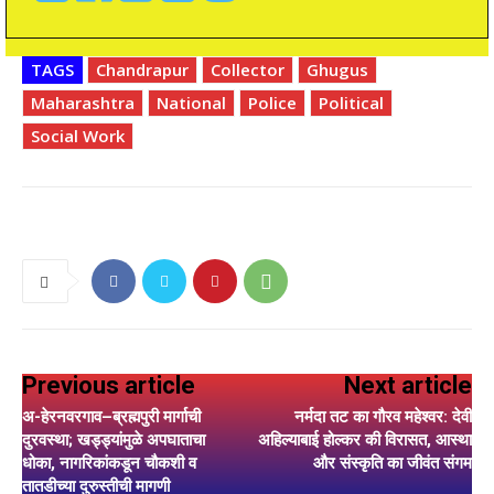
TAGS
Chandrapur
Collector
Ghugus
Maharashtra
National
Police
Political
Social Work
Previous article
Next article
अ-हेरनवरगाव–ब्रह्मपुरी मार्गाची
नर्मदा तट का गौरव महेश्वर: देवी
दुरवस्था; खड्ड्यांमुळे अपघाताचा
अहिल्याबाई होल्कर की विरासत, आस्था
धोका, नागरिकांकडून चौकशी व
और संस्कृति का जीवंत संगम
तातडीच्या दुरुस्तीची मागणी