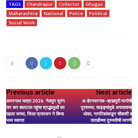
TAGS
Chandrapur
Collector
Ghugus
Maharashtra
National
Police
Political
Social Work
Previous article
Next article
अमरनाथ यात्रा 2026: नेवयुग सुरंग
अ-हेरनवरगाव–ब्रह्मपुरी मार्गाची
पार कर बालटाल पहुंचा श्रद्धालुओं का
दुरवस्था; खड्ड्यांमुळे अपघाताचा
पहला जत्था, जिला प्रशासन ने किया
धोका, नागरिकांकडून चौकशी व
भव्य स्वागत
तातडीच्या दुरुस्तीची मागणी