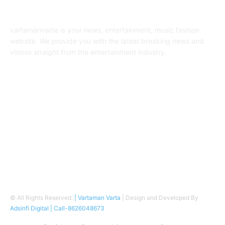
ABOUT US
vartamanvarta is your news, entertainment, music fashion
website. We provide you with the latest breaking news and
videos straight from the entertainment industry.
Contact us:
vartamanvarta1@gmail.com
FOLLOW US
© All Rights Reserved.
| Vartaman Varta
| Design and Developed By
Adsinfi Digital
| Call-8626048673