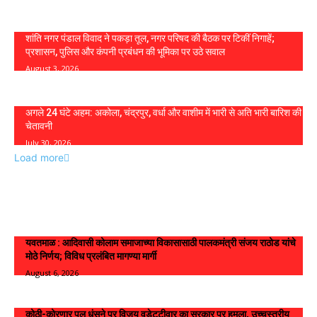
शांति नगर पंडाल विवाद ने पकड़ा तूल, नगर परिषद की बैठक पर टिकीं निगाहें;
प्रशासन, पुलिस और कंपनी प्रबंधन की भूमिका पर उठे सवाल
August 3, 2026
अगले 24 घंटे अहम: अकोला, चंद्रपुर, वर्धा और वाशीम में भारी से अति भारी बारिश की
चेतावनी
July 30, 2026
Load more
Live News
यवतमाळ : आदिवासी कोलाम समाजाच्या विकासासाठी पालकमंत्री संजय राठोड यांचे
मोठे निर्णय; विविध प्रलंबित मागण्या मार्गी
August 6, 2026
कोठी-कोरणार पुल धंसने पर विजय वडेट्टीवार का सरकार पर हमला, उच्चस्तरीय