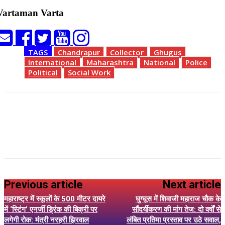
Vartaman Varta
TAGS
Chandrapur
Collector
Ghugus
International
Maharashtra
National
Police
Political
Social Work
Previous article
Next article
महाराष्ट्र में स्कूलों के 500 मीटर दायरे
घुग्घूस में शिवाजी महाराज चौक के
में ‘स्टिंग’ एनर्जी ड्रिंक की बिक्री पर
सौंदर्यीकरण की मांग तेज: दो वर्षों से
लगेगी रोक: मंत्री नरहरी झिरवाल
लंबित प्रतिमा प्रस्ताव पर उठे सवाल,