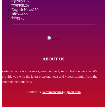
महाराष्ट्र
1075
कोलकता
268
English News
259
राशिफल
227
विदेश
173
ABOUT US
vartamanvarta is your news, entertainment, music fashion website. We
provide you with the latest breaking news and videos straight from the
entertainment industry.
Contact us:
vartamanvarta1@gmail.com