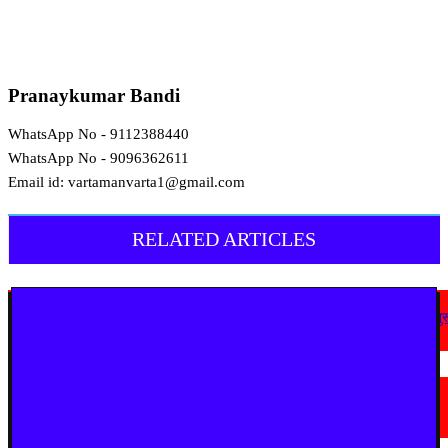
Pranaykumar Bandi
WhatsApp No - 9112388440
WhatsApp No - 9096362611
Email id: vartamanvarta1@gmail.com
RELATED ARTICLES
देश
अहिल्यानगर में शिरसाठ मला सड़क चौड़ीकरण को गति, अतिक्रमण हटाने की कार्रवाई शुर
August 7, 2026
देश
आगरा में भारी बारिश से सड़क धंसी, बीच सड़क पर बना बड़ा गड्ढा
August 7, 2026