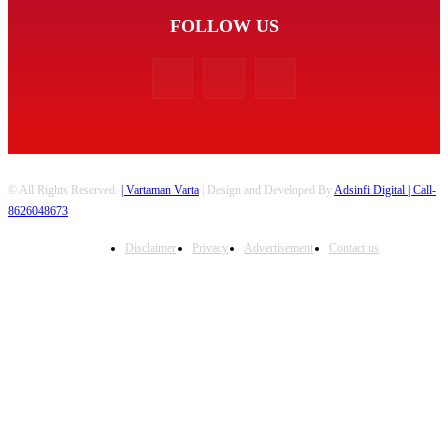
FOLLOW US
© All Rights Reserved.
| Vartaman Varta
| Design and Developed By
Adsinfi Digital
| Call-
8626048673
Disclaimer
Privacy
Advertisement
Contact us