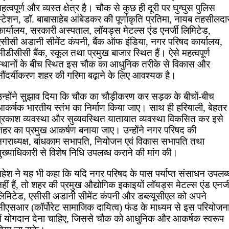
हत्वपूर्ण और व्यस्त क्षेत्र है। चौक से कुछ ही दूरी पर घुग्घुस पुलिस
्टेशन, डॉ. बाबासाहेब आंबेडकर की पूर्णाकृति प्रतिमा, नायब तहसीलदा
कार्यालय, सरकारी अस्पताल, लॉयड्स मेटल्स एंड एनर्जी लिमिटेड,
एसीसी अडानी सीमेंट कंपनी, बैंक ऑफ इंडिया, नगर परिषद कार्यालय,
ीडीसीसी बैंक, स्कूल तथा प्रमुख बाजार स्थित हैं। ऐसे महत्वपूर्ण
स्थानों के बीच स्थित इस चौक का आधुनिक तरीके से विकास और
सौंदर्यीकरण शहर की गरिमा बढ़ाने के लिए आवश्यक है।
उन्होंने सुझाव दिया कि चौक का चौड़ीकरण कर सड़क के बीचों-बीच
आकर्षक भारतीय स्तंभ का निर्माण किया जाए। साथ ही हरियाली, बेहतर
प्रकाश व्यवस्था और सुव्यवस्थित यातायात व्यवस्था विकसित कर इसे
शहर का प्रमुख आकर्षण बनाया जाए। उन्होंने नगर परिषद की
नगराध्यक्ष, बांधकाम सभापति, नियोजन एवं विकास सभापति तथा
ुख्याधिकारी से विशेष निधि उपलब्ध कराने की मांग की।
महेश ने यह भी कहा कि यदि नगर परिषद के पास पर्याप्त संसाधन उपलब्
हीं हैं, तो शहर की प्रमुख औद्योगिक इकाइयों लॉयड्स मेटल्स एंड एनर्ज
लिमिटेड, एसीसी अडानी सीमेंट कंपनी और डब्ल्यूसीएल को अपने
सीएसआर (कॉर्पोरेट सामाजिक दायित्व) फंड के माध्यम से इस परियोजन
में योगदान देना चाहिए, जिससे चौक को आधुनिक और आकर्षक स्वरूप