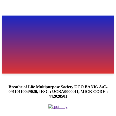
Breathe of Life Multipurpose Society UCO BANK- A/C-
09110110049020, IFSC : UCBA0000911, MICR CODE :
442028501