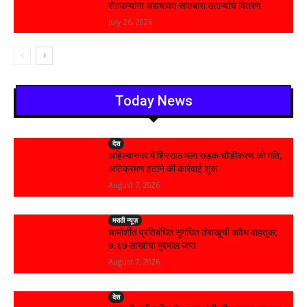
शेतकऱ्यांना अद्ययावत सातबारा उताऱ्यांचे वितरण
July 26, 2026
Today News
देश
अहिल्यानगर में शिरसाठ मला सड़क चौड़ीकरण को गति,
अतिक्रमण हटाने की कार्रवाई शुरू
August 7, 2026
मराठी न्यूज़
चामोर्शीत प्रतिबंधित सुगंधित तंबाखूची अवैध वाहतूक;
₹७.६७ लाखांचा मुद्देमाल जप्त
August 7, 2026
देश