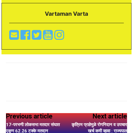
Vartaman Varta
Previous article
Next article
17-परभणी लोकसभा मतदार संघात
कृत्रिम प्रज्ञेमुळे रोगनिदान व उपचार
एकुण 62.26 टक्के मतदान
खर्च कमी व्हावा : राज्यपाल