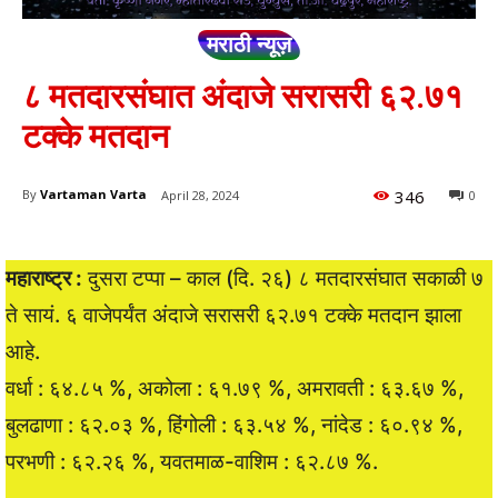
मराठी न्यूज़
८ मतदारसंघात अंदाजे सरासरी ६२.७१
टक्के मतदान
346
By
Vartaman Varta
April 28, 2024
0
महाराष्ट्र :
दुसरा टप्पा – काल (दि. २६) ८ मतदारसंघात सकाळी ७
ते सायं. ६ वाजेपर्यंत अंदाजे सरासरी ६२.७१ टक्के मतदान झाला
आहे.
वर्धा : ६४.८५ %, अकोला : ६१.७९ %, अमरावती : ६३.६७ %,
बुलढाणा : ६२.०३ %, हिंगोली : ६३.५४ %, नांदेड : ६०.९४ %,
परभणी : ६२.२६ %, यवतमाळ-वाशिम : ६२.८७ %.