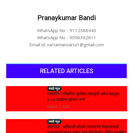
Pranaykumar Bandi
WhatsApp No - 9112388440
WhatsApp No - 9096362611
Email id: vartamanvarta1@gmail.com
RELATED ARTICLES
मराठी न्यूज़
चामोर्शीत प्रतिबंधित सुगंधित तंबाखूची अवैध वाहतूक;
₹७.६७ लाखांचा मुद्देमाल जप्त
August 7, 2026
मराठी न्यूज़
यवतमाळ : आदिवासी कोलाम समाजाच्या विकासासाठी
पालकमंत्री संजय राठोड यांचे मोठे निर्णय; विविध प्रलंबित