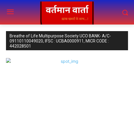
Breathe of Life Multipurpose Society UCO BANK- A/C-
09110110049020, IFSC : UCBA0000911, MICR CODE :
442028501