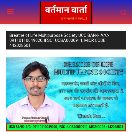
Breathe of Life Multipurpose Society UCO BANK- A/C-
09110110049020, IFSC : UCBA0000911, MICR CODE :
442028501