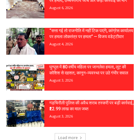
पर हमला, उच्चस्तरीय जांच और कड़ी कार्रवाई की मांग
August 6, 2026
“सत्ता गई तो राजनीति में नहीं टिक पाएंगे, कांग्रेस कार्यालय
पर हमला लोकतंत्र पर हमला” — विजय वडेट्टीवार
August 4, 2026
घुग्घूस में 80 वर्षीय महिला पर जानलेवा हमला, लूट की
कोशिश से दहशत; कानून-व्यवस्था पर उठे गंभीर सवाल
August 3, 2026
गड़चिरौली पुलिस की अवैध शराब तस्करी पर बड़ी कार्रवाई,
₹22.99 लाख का माल जब्त
August 3, 2026
Load more