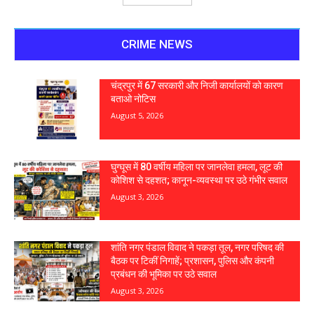
CRIME NEWS
चंद्रपुर में 67 सरकारी और निजी कार्यालयों को कारण
बताओ नोटिस
August 5, 2026
घुग्घूस में 80 वर्षीय महिला पर जानलेवा हमला, लूट की
कोशिश से दहशत; कानून-व्यवस्था पर उठे गंभीर सवाल
August 3, 2026
शांति नगर पंडाल विवाद ने पकड़ा तूल, नगर परिषद की
बैठक पर टिकीं निगाहें; प्रशासन, पुलिस और कंपनी
प्रबंधन की भूमिका पर उठे सवाल
August 3, 2026