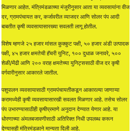
मिळणार आहेत. मंत्रिमंडळाच्या मंजुरीनुसार आता या व्यवसायांना वीज
दर, ग्रामपंचायत कर, कर्जावरील व्याजदर आणि सोलर पंप आदी
बाबतीत कृषी व्यवसायासारख्या सवलती लागू होतील.
विशेष म्हणजे २५ हजार मांसल कुक्कुट पक्षी, ५० हजार अंडी उत्पादक
पक्षी, ४५ हजार क्षमतेची हॅचरी युनिट, १०० दुधाळ जनावरे, ५००
शेळी/मेंढी आणि २०० वराह क्षमतेच्या युनिट्ससाठी वीज दर कृषी
वर्गवारीनुसार आकारले जातील.
पशुपालन व्यवसायासाठी ग्रामपंचायतीकडून आकारल्या जाणाऱ्या
करामध्येही कृषी व्यवसायासारखी सवलत मिळणार आहे. तसेच सोलर
पंप उभारण्यासाठीही कृषीप्रमाणे अनुदान देण्यात येणार आहे. या
धोरणाच्या अंमलबजावणीसाठी अतिरिक्त निधी उपलब्ध करून
देण्यासही मंत्रिमंडळाने मान्यता दिली आहे.