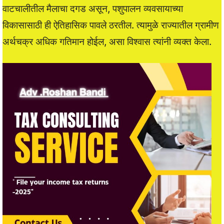
वाटचालीतील मैलाचा दगड असून, पशुपालन व्यवसायाच्या
विकासासाठी ही ऐतिहासिक पावले ठरतील. त्यामुळे राज्यातील ग्रामीण
अर्थचक्र अधिक गतिमान होईल, असा विश्वास त्यांनी व्यक्त केला.