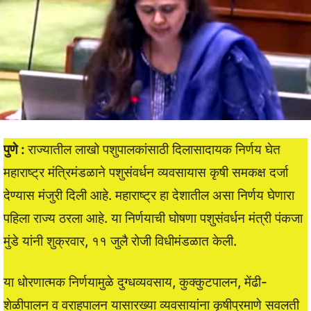
पुणे :
राज्यातील लाखो पशुपालकांसाठी दिलासादायक निर्णय घेत
महाराष्ट्र मंत्रिमंडळाने पशुसंवर्धन व्यवसायास कृषी समकक्ष दर्जा
देण्यास मंजुरी दिली आहे. महाराष्ट्र हा देशातील असा निर्णय घेणारा
पहिला राज्य ठरला आहे. या निर्णयाची घोषणा पशुसंवर्धन मंत्री पंकजा
मुंडे यांनी शुक्रवार, ११ जुलै रोजी विधीमंडळात केली.
या धोरणात्मक निर्णयामुळे दुग्धव्यवसाय, कुक्कुटपालन, मेंढी-
शेळीपालन व वराहपालन यासारख्या व्यवसायांना कृषीप्रमाणे सवलती