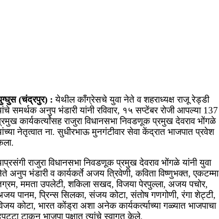
ुग्घुस (चंद्रपुर) :
येथील काँग्रेसचे युवा नेते व शहराध्यक्ष राजू रेड्डी
ांचे समर्थक अनुप भंडारी यांनी रविवार, १५ सप्टेंबर रोजी आपल्या 137
्रमुख कार्यकर्त्यांसह राजुरा विधानसभा निवडणूक प्रमुख देवराव भोंगळे
ांच्या नेतृत्वात ना. सुधीरभाऊ मुनगंटीवार सेवा केंद्रात भाजपात प्रवेश
ेला.
ाप्रसंगी राजुरा विधानसभा निवडणूक प्रमुख देवराव भोंगळे यांनी युवा
ेते अनुप भंडारी व कार्यकर्ते अजय त्रिवेणी, कविता विष्णुभक्त, एकटम्मा
तग्रम, ममता उपलेटी, शकिला सखद, विजया पेरपुल्ला, अजय पचोर,
अजय पानम, प्रिन्स सिलका, संजय कोटा, संतोष गणगोणी, रंगा शेट्टी,
विजय कोटा, भारत कोंड्रा अशा अनेक कार्यकर्त्याच्या गळ्यात भाजपाचा
ुपट्टा टाकून भाजपा पक्षात त्यांचे स्वागत केले.