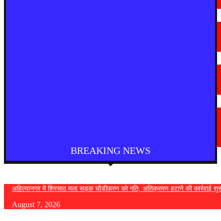
August 7, 2026
मराठी न्यूज़
चामोर्शीत प्रतिबंधित सुगंधित तंबाखूची अवैध वाहतूक; ₹७.६७ लाखांचा मुद्देमाल जप्त
August 7, 2026
देश
आगरा में भारी बारिश से सड़क धंसी, बीच सड़क पर बना बड़ा गड्ढा
August 7, 2026
मराठी न्यूज़
यवतमाळ : आदिवासी कोलाम समाजाच्या विकासासाठी पालकमंत्री संजय राठोड यांचे मोठे
निर्णय; विविध प्रलंबित मागण्या मार्गी
August 6, 2026
BREAKING NEWS
अहिल्यानगर में शिरसाठ मला सड़क चौड़ीकरण को गति, अतिक्रमण हटाने की कार्रवाई शुर
August 7, 2026