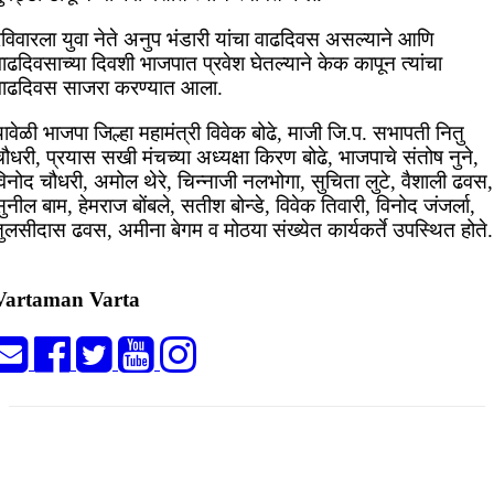
रविवारला युवा नेते अनुप भंडारी यांचा वाढदिवस असल्याने आणि
ाढदिवसाच्या दिवशी भाजपात प्रवेश घेतल्याने केक कापून त्यांचा
वाढदिवस साजरा करण्यात आला.
ावेळी भाजपा जिल्हा महामंत्री विवेक बोढे, माजी जि.प. सभापती नितु
ौधरी, प्रयास सखी मंचच्या अध्यक्षा किरण बोढे, भाजपाचे संतोष नुने,
िनोद चौधरी, अमोल थेरे, चिन्नाजी नलभोगा, सुचिता लुटे, वैशाली ढवस,
ुनील बाम, हेमराज बोंबले, सतीश बोन्डे, विवेक तिवारी, विनोद जंजर्ला,
ुलसीदास ढवस, अमीना बेगम व मोठया संख्येत कार्यकर्ते उपस्थित होते.
Vartaman Varta