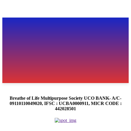
Breathe of Life Multipurpose Society UCO BANK- A/C-
09110110049020, IFSC : UCBA0000911, MICR CODE :
442028501