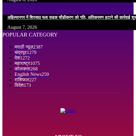
अहिल्यानगर में शिरसाठ मला सड़क चौड़ीकरण को गति, अतिक्रमण हटाने की कार्रवाई शुर
August 7, 2026
POPULAR CATEGORY
मराठी न्यूज़
2387
चंद्रपूर
1279
देश
1272
महाराष्ट्र
1075
कोलकता
268
English News
259
राशिफल
227
विदेश
173