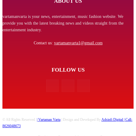
ABOUT US
vartamanvarta is your news, entertainment, music fashion website. We
provide you with the latest breaking news and videos straight from the
entertainment industry.
Contact us:
vartamanvarta1@gmail.com
FOLLOW US
© All Rights Reserved.
| Vartaman Varta
| Design and Developed By
Adsinfi Digital
| Call-
8626048673