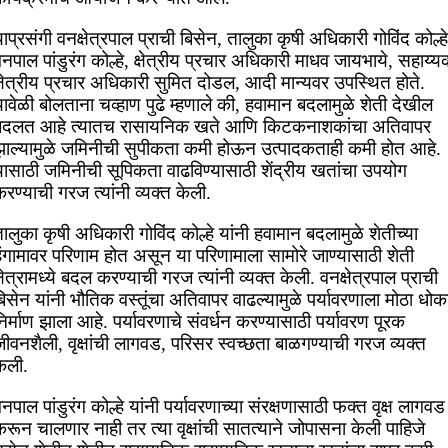
ाप्रसंगी वनक्षेत्रपाल प्राची बिसेन, तालुका कृषी अधिकारी गोविंद कोल्हे
नपाल पांडुरंग कोल्हे, क्षेत्रीय प्रचार अधिकारी माधव जायभाये, सहाय्
्षेत्रीय प्रचार अधिकारी सुमित दोडल, आदी मान्यवर उपस्थित होते.
ावेळी बोलताना चव्हाण पुढे म्हणाले की, हवामान बदलामुळे शेती देखील
बदलत आहे त्यातच रासायनिक खते आणि किटकनाशकांचा अतिवापर
झाल्यामुळे जमिनीची सुपीकता कमी होऊन उत्पादकताही कमी होत आहे.
यासाठी जमिनीची सूपिकता वाढविण्यासाठी शेंद्रीय खतांचा उपयोग
रण्याची गरज त्यांनी व्यक्त केली.
ालुका कृषी अधिकारी गोविंद कोल्हे यांनी हवामान बदलामुळे शेतीच्या
हंगामावर परिणाम होत असून या परिणामाला सामोरे जाण्यासाठी शेती
्षेत्रामध्ये बदल करण्याची गरज त्यांनी व्यक्त केली. वनक्षेत्रपाल प्राची
िसेन यांनी भौतिक वस्तूंचा अतिवापर वाढल्यामुळे पर्यावरणाला मोठा धोक
िर्माण झाला आहे. पर्यावरणाचे संवर्धन करण्यासाठी पर्यावरण पूरक
ीवनशैली, वृक्षांची लागवड, परिसर स्वच्छता बाळगण्याची गरज व्यक्त
ेली.
नपाल पांडुरंग कोल्हे यांनी पर्यावरणाच्या संरक्षणासाठी फक्त वृक्ष लागवड
रून चालणार नाही तर त्या वृक्षांची सातत्याने जोपासना केली पाहिजे