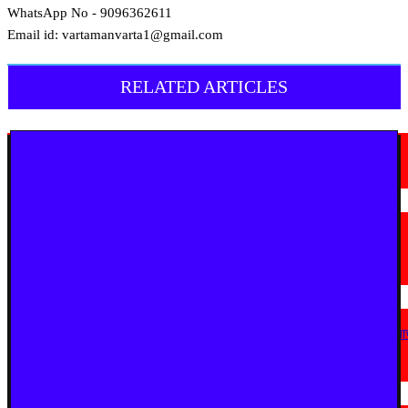
WhatsApp No - 9096362611
Email id: vartamanvarta1@gmail.com
RELATED ARTICLES
मराठी न्यूज़
चामोर्शीत प्रतिबंधित सुगंधित तंबाखूची अवैध वाहतूक; ₹७.६७ लाखांचा मुद्देमाल जप्त
August 7, 2026
मराठी न्यूज़
यवतमाळ : आदिवासी कोलाम समाजाच्या विकासासाठी पालकमंत्री संजय राठोड यांचे मोठे
निर्णय; विविध प्रलंबित मागण्या मार्गी
August 6, 2026
मराठी न्यूज़
एअर इंडिया इमारतीचे होणार नूतनीकरण; लोकाभिमुख प्रशासकीय रचनेला प्राधान्य देण्या
मुख्यमंत्र्यांचे निर्देश
August 3, 2026