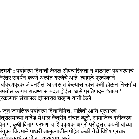
परभणी :
पर्यावरण दिनाची केवळ औपचारिकता न बाळगता पर्यावरणाचे
िरंतर संवर्धन करणे अत्यंत गरजेचे आहे. त्यामुळे प्रत्येकाने
पर्यावरणपूरक जीवनशैली आत्मसात केल्यास ऱ्हास कमी होऊन निसर्गाचा
समतोल कायम राखण्यास मदत होईल, असे प्रतिपादन ‘आत्मा’
्रकल्पाचे संचालक दौलतराव चव्हाण यांनी केले.
5 जून जागतिक पर्यावरण दिनानिमित्त, माहिती आणि प्रसारण
ंत्रालयाच्या नांदेड येथील केंद्रीय संचार ब्यूरो, सामाजिक वनीकरण
िभाग, कृषी विभाग परभणी व शिवकृषक अग्रो प्रोडूसर कंपनी यांच्या
ंयुक्त विद्यमाने पाथरी तालुक्यातील पोहेटाकळी येथे विशेष प्रचार
कार्यक्रमाचे आयोजन करण्यात आले.