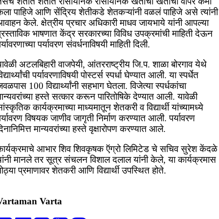
तसेच शेतीत शेतीत रासायनिक रासायनिक खताचा खतांचा वापर कमी
ेला पाहिजे आणि सेंद्रिय शेतीकडे शेतकऱ्यांनी वळलं पाहिजे असे त्यांनी
वाहन केले. क्षेत्रीय प्रचार अधिकारी माधव जायभाये यांनी आपल्या
प्रस्ताविक भाषणात केंद्र सरकारच्या विविध उपक्रमांची माहिती देऊन
र्यावरणाच्या पर्यावरण संवर्धनाविषयी माहिती दिली.
ावेळी अटलबिहारी वाजपेयी, आंतरराष्ट्रीय जि.प. शाळा बोरगाव येथे
िद्यार्थ्यांची पर्यावरणाविषयी पोस्टर्स स्पर्धा घेण्यात आली. या स्पर्धेत
वळपास 100 विद्यार्थ्यांनी सहभाग घेतला. विजेत्या स्पर्धकांचा
ान्यवरांच्या हस्ते सत्कार करून पारितोषिके देण्यात आली. यावेळी
ांस्कृतिक कार्यक्रमाच्या माध्यमातून शेतकरी व विद्यार्थी यांच्यामध्ये
पर्यावरण विषयक जाणीव जागृती निर्माण करण्यात आली. पर्यावरण
िनानिमित्त मान्यवरांच्या हस्ते वृक्षारोपण करण्यात आले.
कार्यक्रमाचे आभार शिव शिवकृषक ऍग्रो लिमिटेड चे सचिव सुरेश केंदळे
यांनी मानले तर सूत्र संचलन विशाल दलाल यांनी केले, या कार्यक्रमास
ोठ्या प्रमाणावर शेतकरी आणि विद्यार्थी उपस्थित होते.
Vartaman Varta