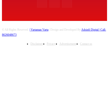
© All Rights Reserved.
| Vartaman Varta
| Design and Developed By
Adsinfi Digital
| Call-
8626048673
Disclaimer
Privacy
Advertisement
Contact us