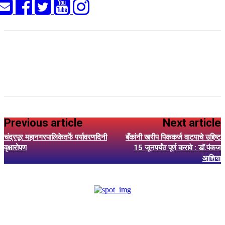
Previous article
Next article
चंद्रपूर महानगरपालिकेतर्फे पर्यावरणदिनी
बँकांनी खरीप पिककर्ज वाटपाचे उद्दिष्ट
वृक्षारोपण
15 जूनपर्यंत पूर्ण करावे : डॉ.पंकज
आशिया