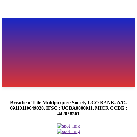
Breathe of Life Multipurpose Society UCO BANK- A/C-
09110110049020, IFSC : UCBA0000911, MICR CODE :
442028501