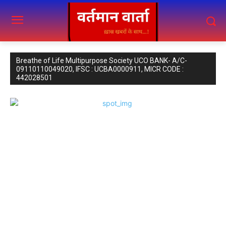
Breathe of Life Multipurpose Society UCO BANK- A/C-
09110110049020, IFSC : UCBA0000911, MICR CODE :
442028501