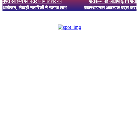
मुफ्त स्वास्थ्य एवं नेत्र जांच शिविर का
शेतक-यांनो! आतापासूनच शेती
आयोजन, सैकड़ों नागरिकों ने उठाया लाभ
व्यवस्थापनात आवश्यक बदल करा