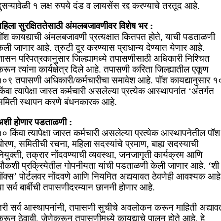
ुसऱ्यावेळी १ लक्ष रुपये दंड व लायसेंस रद्द करण्याचे तरतूद आहे.
महिला सुरक्षिततेसाठी अंमलबजावणीवर विशेष भर :
पॉश कायद्याची अंमलबजावणी प्रत्यक्षात कितपत होते, याची पडताळणी
ेली जाणार आहे. त्रुटी दूर करण्यास प्राधान्य देण्यात येणार आहे.
शासन परिपत्रकानुसार जिल्ह्यामध्ये तपासणीसाठी अधिकारी निश्चित
रून त्यांना कार्यक्षेत्र दिले आहे. तपासणी करिता जिल्ह्यातील एकूण
१०९ तपासणी अधिकारी/कर्मचारीचा समावेश आहे. पॉश कायद्यानुसार १
िंवा त्यापेक्षा जास्त कर्मचारी असलेल्या प्रत्येक आस्थापनांत ‘अंतर्गत
समिती स्थापन करणे बंधनकारक आहे.
अशी होणार पडताळणी :
० किंवा त्यापेक्षा जास्त कर्मचारी असलेल्या प्रत्येक आस्थापनेतील पॉश
धोरण, समितीची रचना, महिला सदस्यांचे प्रमाण, बाह्य सदस्याची
ियुक्ती, तक्रार नोंदवण्याची व्यवस्था, जनजागृती कार्यक्रम आणि
चौकशी प्रक्रियेतील गोपनीयता यांची पडताळणी केली जाणार आहे. ‘शी
बॉक्स’ पोर्टलवर नोंदवणे आणि नियमित अद्ययावत ठेवणेही आवश्यक आहे
ा सर्व बार्बीची तपासणीदरम्यान छाननी होणार आहे.
तरी सर्व आस्थापनांनी, तपासणी सुचीचे अवलोकन करून माहिती अद्याव
रून ठेवावी, जेणेकरून तपासणीमध्ये कायद्याचे पालन होते आहे, हे