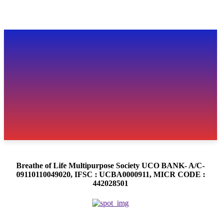
Breathe of Life Multipurpose Society UCO BANK- A/C-
09110110049020, IFSC : UCBA0000911, MICR CODE :
442028501