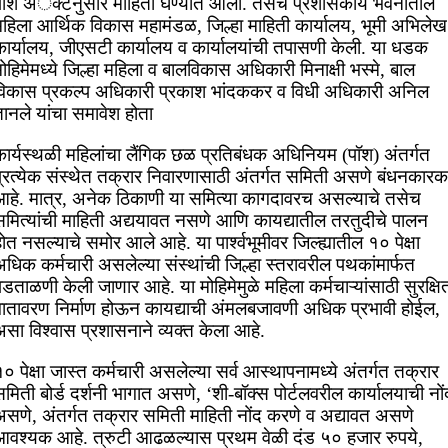
पॉश अॅक्टनुसार माहिती घेण्यात आली. तसेच प्रशासकीय भवनातील
महिला आर्थिक विकास महामंडळ, जिल्हा माहिती कार्यालय, भूमी अभिलेख
कार्यालय, जीएसटी कार्यालय व कार्यालयांची तपासणी केली. या धडक
ोहिमेमध्ये जिल्हा महिला व बालविकास अधिकारी मिनाक्षी भस्मे, बाल
विकास प्रकल्प अधिकारी प्रकाश भांदककर व विधी अधिकारी अनिल
ानले यांचा समावेश होता
कार्यस्थळी महिलांचा लैंगिक छळ प्रतिबंधक अधिनियम (पॉश) अंतर्गत
प्रत्येक संस्थेत तक्रार निवारणासाठी अंतर्गत समिती असणे बंधनकारक
आहे. मात्र, अनेक ठिकाणी या समित्या कागदावरच असल्याचे तसेच
समित्यांची माहिती अद्ययावत नसणे आणि कायद्यातील तरतुदीचे पालन
ोत नसल्याचे समोर आले आहे. या पार्श्वभूमीवर जिल्ह्यातील १० पेक्षा
धिक कर्मचारी असलेल्या संस्थांची जिल्हा स्तरावरील पथकांमार्फत
डताळणी केली जाणार आहे. या मोहिमेमुळे महिला कर्मचाऱ्यांसाठी सुरक्षि
वातावरण निर्माण होऊन कायद्याची अंमलबजावणी अधिक प्रभावी होईल,
सा विश्वास प्रशासनाने व्यक्त केला आहे.
० पेक्षा जास्त कर्मचारी असलेल्या सर्व आस्थापनामध्ये अंतर्गत तक्रार
मिती बोर्ड दर्शनी भागात असणे, ‘शी-बॉक्स पोर्टलवरील कार्यालयाची नों
असणे, अंतर्गत तक्रार समिती माहिती नोंद करणे व अद्यावत असणे
आवश्यक आहे. त्रुटी आढळल्यास प्रथम वेळी दंड ५० हजार रुपये,