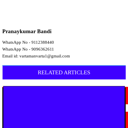
Pranaykumar Bandi
WhatsApp No - 9112388440
WhatsApp No - 9096362611
Email id: vartamanvarta1@gmail.com
RELATED ARTICLES
मराठी न्यूज़
चामोर्शीत प्रतिबंधित सुगंधित तंबाखूची अवैध वाहतूक; ₹७.६७ लाखांचा मुद्देमाल जप्त
August 7, 2026
मराठी न्यूज़
यवतमाळ : आदिवासी कोलाम समाजाच्या विकासासाठी पालकमंत्री संजय राठोड यांचे मोठे
निर्णय; विविध प्रलंबित मागण्या मार्गी