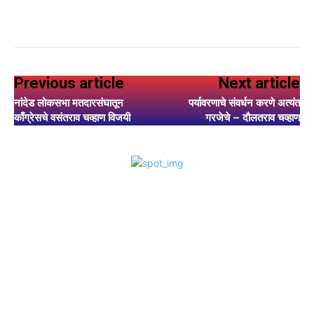
Previous article
Next article
नांदेड लोकसभा मतदारसंघातून
पर्यावरणाचे संवर्धन करणे अत्यंत
काँग्रेसचे वसंतराव चव्हाण विजयी
गरजेचे – दौलतराव चव्हाण