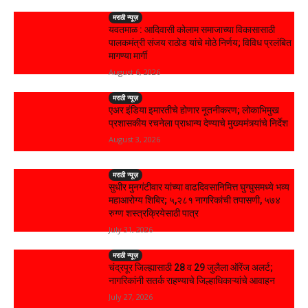
मराठी न्यूज़
यवतमाळ : आदिवासी कोलाम समाजाच्या विकासासाठी
पालकमंत्री संजय राठोड यांचे मोठे निर्णय; विविध प्रलंबित
मागण्या मार्गी
August 6, 2026
मराठी न्यूज़
एअर इंडिया इमारतीचे होणार नूतनीकरण; लोकाभिमुख
प्रशासकीय रचनेला प्राधान्य देण्याचे मुख्यमंत्र्यांचे निर्देश
August 3, 2026
मराठी न्यूज़
सुधीर मुनगंटीवार यांच्या वाढदिवसानिमित्त घुग्घुसमध्ये भव्य
महाआरोग्य शिबिर; ५,२८१ नागरिकांची तपासणी, ५७४
रुग्ण शस्त्रक्रियेसाठी पात्र
July 31, 2026
मराठी न्यूज़
चंद्रपूर जिल्ह्यासाठी 28 व 29 जुलैला ऑरेंज अलर्ट;
नागरिकांनी सतर्क राहण्याचे जिल्हाधिकाऱ्यांचे आवाहन
July 27, 2026