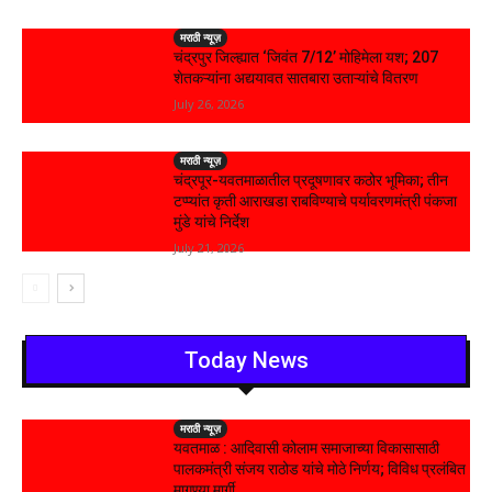
मराठी न्यूज़
चंद्रपुर जिल्ह्यात ‘जिवंत 7/12’ मोहिमेला यश; 207
शेतकऱ्यांना अद्ययावत सातबारा उताऱ्यांचे वितरण
July 26, 2026
मराठी न्यूज़
चंद्रपूर-यवतमाळातील प्रदूषणावर कठोर भूमिका; तीन
टप्प्यांत कृती आराखडा राबविण्याचे पर्यावरणमंत्री पंकजा
मुंडे यांचे निर्देश
July 21, 2026
Today News
मराठी न्यूज़
यवतमाळ : आदिवासी कोलाम समाजाच्या विकासासाठी
पालकमंत्री संजय राठोड यांचे मोठे निर्णय; विविध प्रलंबित
मागण्या मार्गी