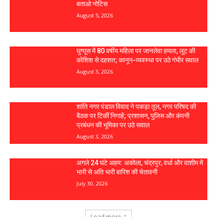
बताओ नोटिस
August 5, 2026
घुग्घूस में 80 वर्षीय महिला पर जानलेवा हमला, लूट की
कोशिश से दहशत; कानून-व्यवस्था पर उठे गंभीर सवाल
August 3, 2026
शांति नगर पंडाल विवाद ने पकड़ा तूल, नगर परिषद की
बैठक पर टिकीं निगाहें; प्रशासन, पुलिस और कंपनी
प्रबंधन की भूमिका पर उठे सवाल
August 3, 2026
अगले 24 घंटे अहम: अकोला, चंद्रपुर, वर्धा और वाशीम में
भारी से अति भारी बारिश की चेतावनी
July 30, 2026
Load more