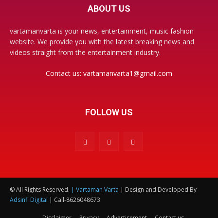
ABOUT US
vartamanvarta is your news, entertainment, music fashion
website. We provide you with the latest breaking news and
videos straight from the entertainment industry.
Contact us:
vartamanvarta1@gmail.com
FOLLOW US
© All Rights Reserved.
| Vartaman Varta
| Design and Developed By
Adsinfi Digital
| Call-8626048673
Disclaimer
Privacy
Advertisement
Contact us