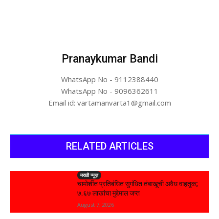
Pranaykumar Bandi
WhatsApp No - 9112388440
WhatsApp No - 9096362611
Email id: vartamanvarta1@gmail.com
RELATED ARTICLES
मराठी न्यूज़
चामोर्शीत प्रतिबंधित सुगंधित तंबाखूची अवैध वाहतूक;
₹७.६७ लाखांचा मुद्देमाल जप्त
August 7, 2026