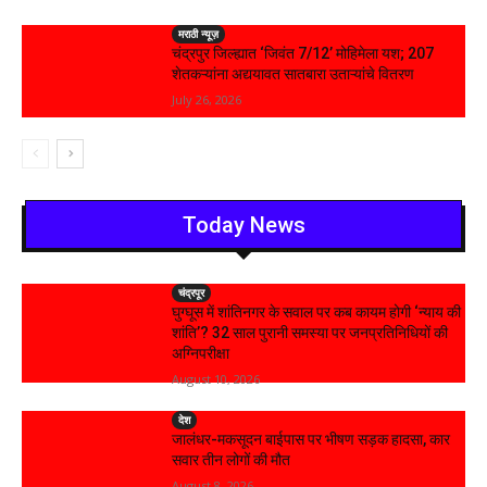
मराठी न्यूज़
चंद्रपुर जिल्ह्यात ‘जिवंत 7/12’ मोहिमेला यश; 207
शेतकऱ्यांना अद्ययावत सातबारा उताऱ्यांचे वितरण
July 26, 2026
Today News
चंद्रपूर
घुग्घूस में शांतिनगर के सवाल पर कब कायम होगी ‘न्याय की
शांति’? 32 साल पुरानी समस्या पर जनप्रतिनिधियों की
अग्निपरीक्षा
August 10, 2026
देश
जालंधर-मकसूदन बाईपास पर भीषण सड़क हादसा, कार
सवार तीन लोगों की मौत
August 8, 2026