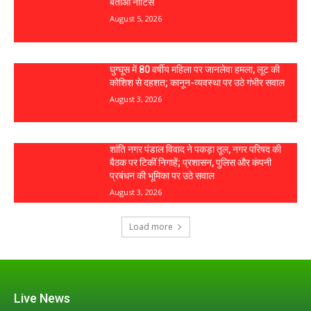
बताओ नोटिस
August 5, 2026
घुग्घूस में 80 वर्षीय महिला पर जानलेवा हमला, लूट की
कोशिश से दहशत; कानून-व्यवस्था पर उठे गंभीर सवाल
August 3, 2026
शांति नगर पंडाल विवाद ने पकड़ा तूल, नगर परिषद की
बैठक पर टिकीं निगाहें; प्रशासन, पुलिस और कंपनी
प्रबंधन की भूमिका पर उठे सवाल
August 3, 2026
Load more
Live News