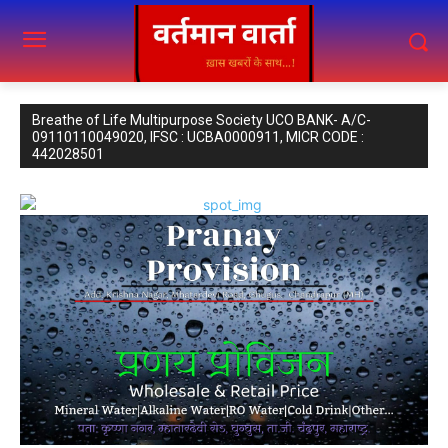
Breathe of Life Multipurpose Society UCO BANK- A/C-
09110110049020, IFSC : UCBA0000911, MICR CODE :
442028501