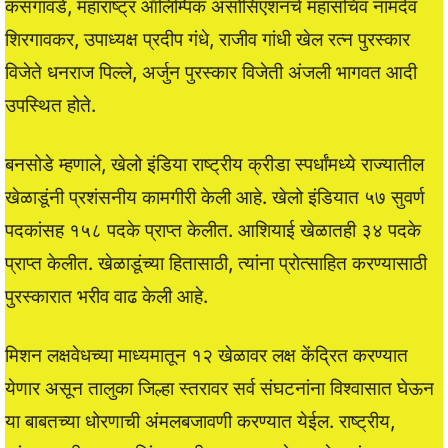
कसगावडे, महाराष्ट्र ऑलिम्पिक असोसिएशनचे महासचिव नामदेव
शिरगावकर, उपाध्यक्ष प्रदीप गंधे, राजीव गांधी खेल रत्न पुरस्कार
विजेते धनराज पिल्ले, अर्जुन पुरस्कार विजेती अंजली भागवत आदी
उपस्थित होते.
बनसोडे म्हणाले, खेलो इंडिया राष्ट्रीय क्रीडा स्पर्धांमध्ये राज्यातील
खेळाडूंनी प्रशंसनीय कामगीरी केली आहे. खेलो इंडियात ५७ सुवर्ण
पदकांसह १५८ पदके प्राप्त केलीत. आशियाई खेळातही ३४ पदके
प्राप्त केलीत. खेळाडूंच्या हितासाठी, त्यांना प्रोत्साहित करण्यासाठी
पुरस्कारात भरीव वाढ केली आहे.
मिशन लक्षवेधच्या माध्यमातून १२ खेळावर लक्ष केंद्रित करण्यात
येणार असून तालुका जिल्हा स्तरावर सर्व संघटनांना विश्वासात घेऊन
या बाबतच्या धोरणाची अंमलबजावणी करण्यात येईल. राष्ट्रीय,