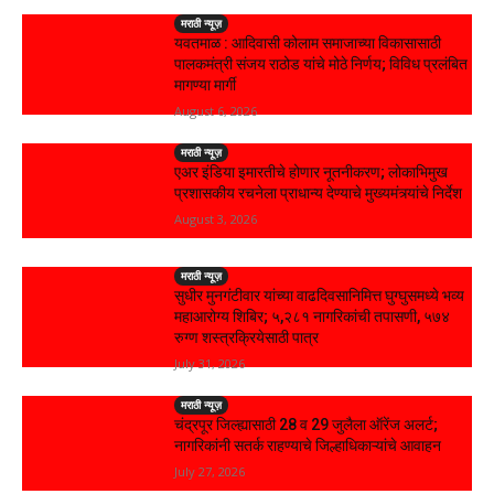
मराठी न्यूज़
यवतमाळ : आदिवासी कोलाम समाजाच्या विकासासाठी
पालकमंत्री संजय राठोड यांचे मोठे निर्णय; विविध प्रलंबित
मागण्या मार्गी
August 6, 2026
मराठी न्यूज़
एअर इंडिया इमारतीचे होणार नूतनीकरण; लोकाभिमुख
प्रशासकीय रचनेला प्राधान्य देण्याचे मुख्यमंत्र्यांचे निर्देश
August 3, 2026
मराठी न्यूज़
सुधीर मुनगंटीवार यांच्या वाढदिवसानिमित्त घुग्घुसमध्ये भव्य
महाआरोग्य शिबिर; ५,२८१ नागरिकांची तपासणी, ५७४
रुग्ण शस्त्रक्रियेसाठी पात्र
July 31, 2026
मराठी न्यूज़
चंद्रपूर जिल्ह्यासाठी 28 व 29 जुलैला ऑरेंज अलर्ट;
नागरिकांनी सतर्क राहण्याचे जिल्हाधिकाऱ्यांचे आवाहन
July 27, 2026