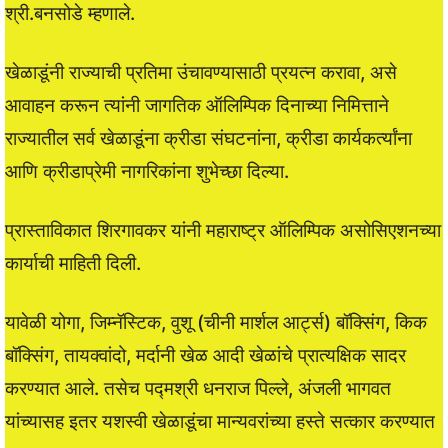
श्री.बनसोडे म्हणाले.
खेळाडूंनी राज्याची प्रतिमा उंचावण्यासाठी प्रयत्न करावा, असे
आवाहन करून त्यांनी जागतिक ऑलिम्पिक दिनाच्या निमित्ताने
राज्यातील सर्व खेळाडूंना क्रीडा संघटनांना, क्रीडा कार्यकर्त्यांना
आणि क्रीडाप्रेमी नागरिकांना शुभेच्छा दिल्या.
प्रास्ताविकात शिरगावकर यांनी महाराष्ट्र ऑलिम्पिक असोसिएशनच्या
कार्याची माहिती दिली.
यावेळी योगा, जिम्नॅस्टिक, वुशू (चीनी मार्शल आर्ट्स) बॉक्सिंग, किक
बॉक्सिंग, तायक्वांदो, मर्दानी खेळ आदी खेळांचे प्रात्यक्षिक सादर
करण्यात आले. तसेच पद्मश्री धनराज पिल्ले, अंजली भागवत
यांच्यासह इतर यशस्वी खेळाडूंचा मान्यवरांच्या हस्ते सत्कार करण्यात