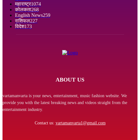
महाराष्ट्र
1074
कोलकता
268
English News
259
राशिफल
227
विदेश
173
ABOUT US
vartamanvarta is your news, entertainment, music fashion website. We
provide you with the latest breaking news and videos straight from the
entertainment industry.
Contact us:
vartamanvarta1@gmail.com