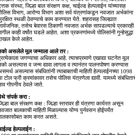
त्तक संस्था, जिल्हा बाल संरक्षण कक्ष, चाईल्ड हेल्पलाईन यांच्यासह
पोलिस विभाग, आरोग्य विभाग अशा सर्व यंत्रणांकडून नवजात अर्भकांना
ुरक्षित स्थळी ठेवण्याचे काम करण्यात येते. शहरासह जिल्ह्यात
सार्वजनिक, तसेच बेवारस ठिकाणी नवजात अर्भक सापडल्याचे प्रकारही
ागील काही वर्षांत घडले आहेत. अशा प्रकरणांमध्ये पोलिसांनी गुन्हेसुद्धा
दाखल केले आहेत.
नको असलेले मूल जन्माला आले तर :
्रत्येकाला जगण्याचा अधिकार आहे. त्याचप्रमाणे एखाद्या घटनेत मूल
नको असल्यास व जन्म द्यावा लागला व त्यानंतर पालनपोषण करण्यास
असमर्थ असल्यास संबंधितांनी त्याबाबतची माहिती हेल्पलाईनच्या 1098
ा टोल फ्री क्रमांकावर तसेच पोलिस यंत्रणेला द्यावी. यामध्ये संबंधिताच
ाव गोपनीय ठेवले जाते.
ेथे संपर्क करा :
िल्हा बाल संरक्षण कक्ष : जिल्हा स्तरावर ही यंत्रणा कार्यरत असून
वजात बालकाची माहिती मिळाल्यास योग्य पुर्नवसन होईपर्यंत
बालकासोबत काम करत असते.
ाईल्ड हेल्पलाईन :