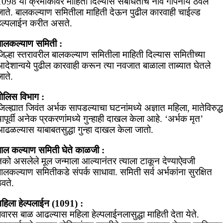
098 या क्रमांकावर माहिती दिल्यास संबंधिताचे नाव गोपनीय ठेवले
जाते. बालकल्याण समितीला माहिती देऊन पुढील कारवाही चाईल्ड
हेल्पलाईन करीत असते.
बालकल्याण समिती :
जिल्हा स्तरावरील बालकल्याण समितीला माहिती दिल्यास समितीच्या
आदेशान्वये पुढील कारवाही करून त्या नवजात बाळाला ताब्यात घेतले
ाते.
पोलिस विभाग :
िल्ह्यात जिवंत अर्भक सापडल्याचा घटनांमध्ये अज्ञात महिला, मातेविरुद्ध
ापूर्वी अनेक प्रकरणांमध्ये गुन्हाही दाखल केला आहे. ‘अर्भक मृत’
आढळल्यास याबाबतसुद्धा गुन्हा दाखल केला जातो.
बाल कल्याण समिती घेते काळजी :
नको असलेले मूल जन्माला आल्यानंतर त्याला टाकून देण्याऐवजी
ालकल्याण समितीकडे संपर्क साधावा. समिती सर्व अर्भकांना सुरक्षित
ेवते.
महिला हेल्पलाईन (1091) :
ेवारस बाळ आढल्यास महिला हेल्पलाईनलासुद्धा माहिती देता येते.