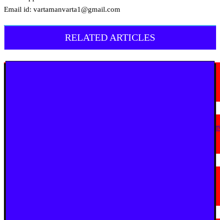
Email id: vartamanvarta1@gmail.com
RELATED ARTICLES
मराठी न्यूज़
यवतमाळ : आदिवासी कोलाम समाजाच्या विकासासाठी पालकमंत्री संजय राठोड यांचे मोठे
निर्णय; विविध प्रलंबित मागण्या मार्गी
August 6, 2026
मराठी न्यूज़
एअर इंडिया इमारतीचे होणार नूतनीकरण; लोकाभिमुख प्रशासकीय रचनेला प्राधान्य देण्या
मुख्यमंत्र्यांचे निर्देश
August 3, 2026
मराठी न्यूज़
सुधीर मुनगंटीवार यांच्या वाढदिवसानिमित्त घुग्घुसमध्ये भव्य महाआरोग्य शिबिर; ५,२८१
नागरिकांची तपासणी, ५७४ रुग्ण शस्त्रक्रियेसाठी पात्र
July 31, 2026