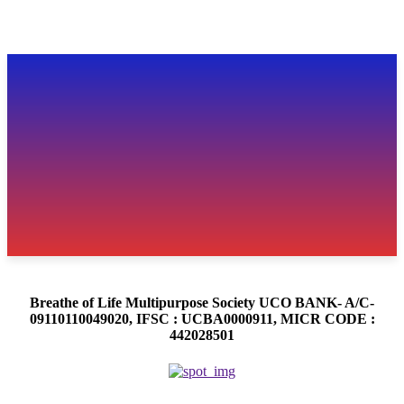
Breathe of Life Multipurpose Society UCO BANK- A/C-
09110110049020, IFSC : UCBA0000911, MICR CODE :
442028501