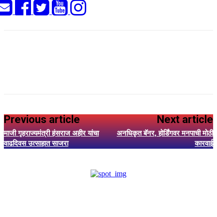
Previous article
Next article
माजी गृहराज्यमंत्री हंसराज अहीर यांचा
अनधिकृत बॅनर, होर्डिंगवर मनपाची मोठी
वाढदिवस उत्साहात साजरा
कारवाई