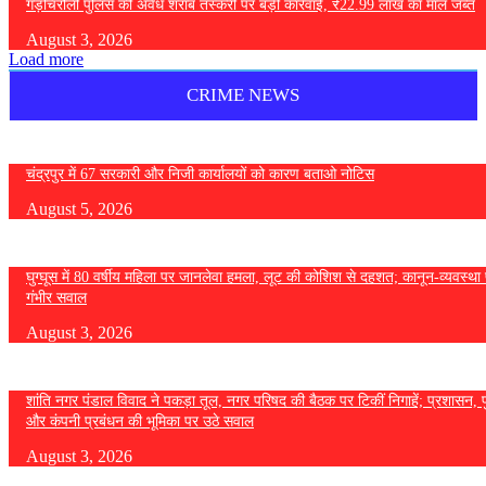
गड़चिरौली पुलिस की अवैध शराब तस्करी पर बड़ी कार्रवाई, ₹22.99 लाख का माल जब्त
August 3, 2026
Load more
CRIME NEWS
चंद्रपुर में 67 सरकारी और निजी कार्यालयों को कारण बताओ नोटिस
August 5, 2026
घुग्घूस में 80 वर्षीय महिला पर जानलेवा हमला, लूट की कोशिश से दहशत; कानून-व्यवस्था 
गंभीर सवाल
August 3, 2026
शांति नगर पंडाल विवाद ने पकड़ा तूल, नगर परिषद की बैठक पर टिकीं निगाहें; प्रशासन, 
और कंपनी प्रबंधन की भूमिका पर उठे सवाल
August 3, 2026