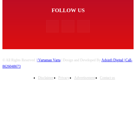
FOLLOW US
© All Rights Reserved.
| Vartaman Varta
| Design and Developed By
Adsinfi Digital
| Call-
8626048673
Disclaimer
Privacy
Advertisement
Contact us