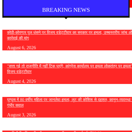
August 4, 2026
BREAKING NEWS
कोठी-कोरणार पुल धंसने पर विजय वडेट्टीवार का सरकार पर हमला, उच्चस्तरीय जांच औ
कार्रवाई की मांग
August 6, 2026
“सत्ता गई तो राजनीति में नहीं टिक पाएंगे, कांग्रेस कार्यालय पर हमला लोकतंत्र पर हमल
विजय वडेट्टीवार
August 4, 2026
घुग्घूस में 80 वर्षीय महिला पर जानलेवा हमला, लूट की कोशिश से दहशत; कानून-व्यवस्था 
गंभीर सवाल
August 3, 2026