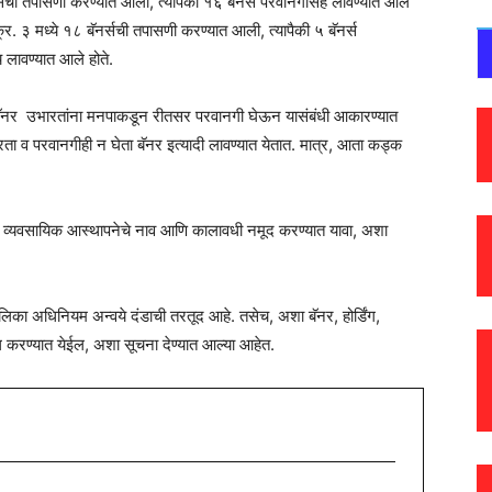
र्सची तपासणी करण्यात आली, त्यापैकी १६ बॅनर्स परवानगीसह लावण्यात आले
र. ३ मध्ये १८ बॅनर्सची तपासणी करण्यात आली, त्यापैकी ५ बॅनर्स
 लावण्यात आले होते.
ंग, बॅनर उभारतांना मनपाकडून रीतसर परवानगी घेऊन यासंबंधी आकारण्यात
ा व परवानगीही न घेता बॅनर इत्यादी लावण्यात येतात. मात्र, आता कड्क
र्स व्यवसायिक आस्थापनेचे नाव आणि कालावधी नमूद करण्यात यावा, अशा
पालिका अधिनियम अन्वये दंडाची तरतूद आहे. तसेच, अशा बॅनर, होर्डिंग,
ूल करण्यात येईल, अशा सूचना देण्यात आल्या आहेत.