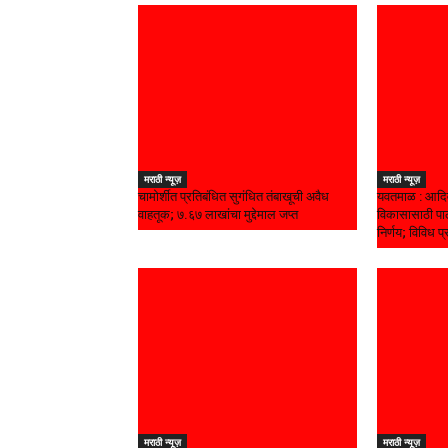
मराठी न्यूज़
मराठी न्यूज़
चामोर्शीत प्रतिबंधित सुगंधित तंबाखूची अवैध
यवतमाळ : आदिव
वाहतूक; ₹७.६७ लाखांचा मुद्देमाल जप्त
विकासासाठी पाल
निर्णय; विविध प्
मराठी न्यूज़
मराठी न्यूज़