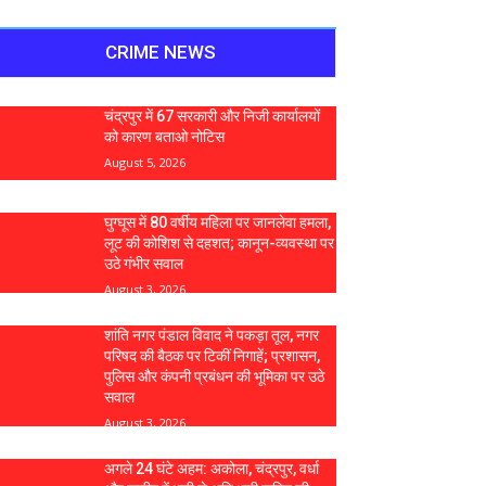
CRIME NEWS
चंद्रपुर में 67 सरकारी और निजी कार्यालयों
को कारण बताओ नोटिस
August 5, 2026
घुग्घूस में 80 वर्षीय महिला पर जानलेवा हमला,
लूट की कोशिश से दहशत; कानून-व्यवस्था पर
उठे गंभीर सवाल
August 3, 2026
शांति नगर पंडाल विवाद ने पकड़ा तूल, नगर
परिषद की बैठक पर टिकीं निगाहें; प्रशासन,
पुलिस और कंपनी प्रबंधन की भूमिका पर उठे
सवाल
August 3, 2026
अगले 24 घंटे अहम: अकोला, चंद्रपुर, वर्धा