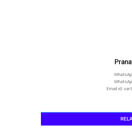
Prana
WhatsAp
WhatsAp
Email id: v
RELA