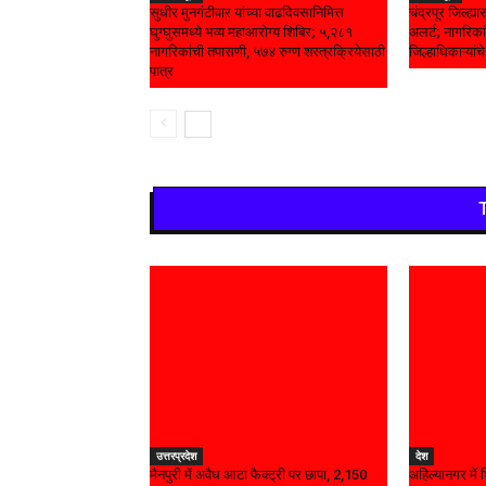
सुधीर मुनगंटीवार यांच्या वाढदिवसानिमित्त
चंद्रपूर जिल्ह्
घुग्घुसमध्ये भव्य महाआरोग्य शिबिर; ५,२८१
अलर्ट; नागरिकां
नागरिकांची तपासणी, ५७४ रुग्ण शस्त्रक्रियेसाठी
जिल्हाधिकाऱ्यां
पात्र
उत्तरप्रदेश
देश
मैनपुरी में अवैध आटा फैक्ट्री पर छापा, 2,150
अहिल्यानगर मे