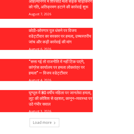
अहिल्यानगर में शिरसाठ मला सड़क चौड़ीकरण
को गति, अतिक्रमण हटाने की कार्रवाई शुरू
August 7, 2026
कोठी-कोरणार पुल धंसने पर विजय
वडेट्टीवार का सरकार पर हमला, उच्चस्तरीय
जांच और कड़ी कार्रवाई की मांग
August 6, 2026
“सत्ता गई तो राजनीति में नहीं टिक पाएंगे,
कांग्रेस कार्यालय पर हमला लोकतंत्र पर
हमला” — विजय वडेट्टीवार
August 4, 2026
घुग्घूस में 80 वर्षीय महिला पर जानलेवा हमला,
लूट की कोशिश से दहशत; कानून-व्यवस्था पर
उठे गंभीर सवाल
August 3, 2026
Load more