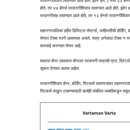
परवानगीशिवाय लावण्यात आले होते. झोन क्र.२ मध्ये ६३ बॅन
होते, तर ४७ बॅनर्स परवानगीशिवाय लावण्यात आले होते. झोन क्
परवानगीसह लावण्यात आले होते, तर १३ बॅनर्स परवानगीशिवाय
महानगरपालिका हद्दीत डिजिटल पोस्टर्स, जाहिरातीची होर्डि
येणारा टॅक्स भरणे आवश्यक असते. मात्र अनेकदा टॅक्स न भरत
कारवाई करण्यात येणार आहे.
शहरात बॅनर लावताना बॅनरवर परवानगी पत्राची प्रत, प्रिंट
सूचना देण्यात आल्या आहेत.
परवानगीशिवाय बॅनर, होर्डिंग, स्टिकर्स लावणाऱ्यांवर महानगर
स्टिकर्स काढून टाकण्यासाठी खर्चही संबंधित व्यक्तीकडून वस
Vartaman Varta