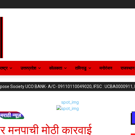
ाष्ट्र
उत्तरप्रदेश
कोलकता
तमिनाडु
मनोरंजन
राजस्थान
purpose Society UCO BANK- A/C- 09110110049020, IFSC : UCBA0000911,
मराठी न्यूज़
गवर मनपाची मोठी कारवाई