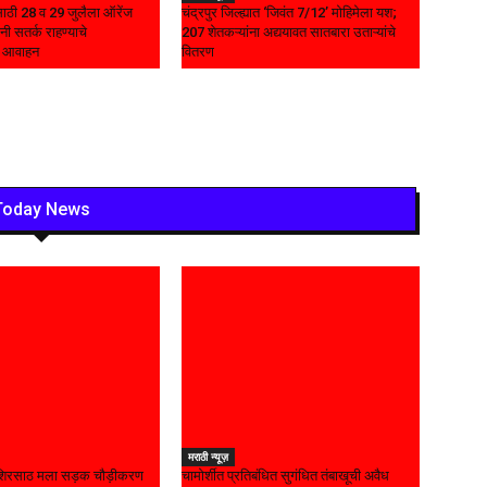
यासाठी 28 व 29 जुलैला ऑरेंज
चंद्रपुर जिल्ह्यात ‘जिवंत 7/12’ मोहिमेला यश;
नी सतर्क राहण्याचे
207 शेतकऱ्यांना अद्ययावत सातबारा उताऱ्यांचे
चे आवाहन
वितरण
Today News
मराठी न्यूज़
ं शिरसाठ मला सड़क चौड़ीकरण
चामोर्शीत प्रतिबंधित सुगंधित तंबाखूची अवैध