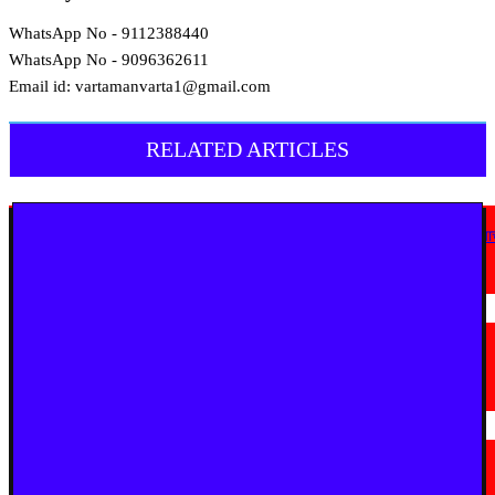
WhatsApp No - 9112388440
WhatsApp No - 9096362611
Email id: vartamanvarta1@gmail.com
RELATED ARTICLES
मराठी न्यूज़
एअर इंडिया इमारतीचे होणार नूतनीकरण; लोकाभिमुख प्रशासकीय रचनेला प्राधान्य देण्या
मुख्यमंत्र्यांचे निर्देश
August 3, 2026
मराठी न्यूज़
सुधीर मुनगंटीवार यांच्या वाढदिवसानिमित्त घुग्घुसमध्ये भव्य महाआरोग्य शिबिर; ५,२८१
नागरिकांची तपासणी, ५७४ रुग्ण शस्त्रक्रियेसाठी पात्र
July 31, 2026
मराठी न्यूज़
चंद्रपूर जिल्ह्यासाठी 28 व 29 जुलैला ऑरेंज अलर्ट; नागरिकांनी सतर्क राहण्याचे
जिल्हाधिकाऱ्यांचे आवाहन