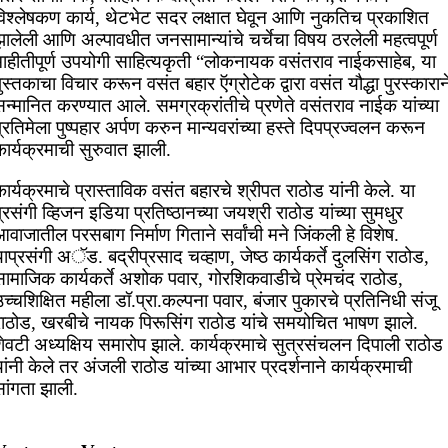
विश्लेषकण कार्य, थेटभेट सदर लक्षात घेवून आणि नुकतिच प्रकाशित
ालेली आणि अल्पावधीत जनसामान्यांचे चर्चेचा विषय ठरलेली महत्वपूर्ण
माहीतीपूर्ण उपयोगी साहित्यकृती “लोकनायक वसंतराव नाईकसाहेब, या
ुस्तकाचा विचार करून वसंत बहार ऍग्रोटेक द्वारा वसंत यौद्धा पुरस्कारान
न्मानित करण्यात आले. समग्रक्रांतीचे प्रणेते वसंतराव नाईक यांच्या
्रतिमेला पुष्पहार अर्पण करुन मान्यवरांच्या हस्ते दिपप्रज्वलन करून
ार्यक्रमाची सुरुवात झाली.
ार्यक्रमाचे प्रास्ताविक वसंत बहारचे श्रीपत राठोड यांनी केले. या
्रसंगी व्हिजन इडिया प्रतिष्ठानच्या जयश्री राठोड यांच्या सुमधुर
वाजातील परसबाग निर्माण गिताने सर्वांची मने जिंकली हे विशेष.
ाप्रसंगी अॅड. बद्रीप्रसाद चव्हाण, जेष्ठ कार्यकर्ते दुलसिंग राठोड,
सामाजिक कार्यकर्ते अशोक पवार, गोरशिकवाडीचे प्रेमचंद राठोड,
च्चशिक्षित महीला डॉ.प्रा.कल्पना पवार, बंजार पुकारचे प्रतिनिधी संजू
राठोड, खरबीचे नायक पिरूसिंग राठोड यांचे समयोचित भाषण झाले.
ेवटी अध्यक्षिय समारोप झाले. कार्यक्रमाचे सुत्रसंचलन दिपाली राठोड
ांनी केले तर अंजली राठोड यांच्या आभार प्रदर्शनाने कार्यक्रमाची
सांगता झाली.