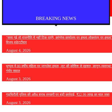
वॉशिंगटन के स्पोकेन में भीषण आग लगाने के संदेह में एक व्यक्ति गिरफ्तार, आगजनी का
मामला दर्ज
August 4, 2026
BREAKING NEWS
“सत्ता गई तो राजनीति में नहीं टिक पाएंगे, कांग्रेस कार्यालय पर हमला लोकतंत्र पर हमल
विजय वडेट्टीवार
August 4, 2026
घुग्घूस में 80 वर्षीय महिला पर जानलेवा हमला, लूट की कोशिश से दहशत; कानून-व्यवस्था 
गंभीर सवाल
August 3, 2026
गड़चिरौली पुलिस की अवैध शराब तस्करी पर बड़ी कार्रवाई, ₹22.99 लाख का माल जब्त
August 3, 2026