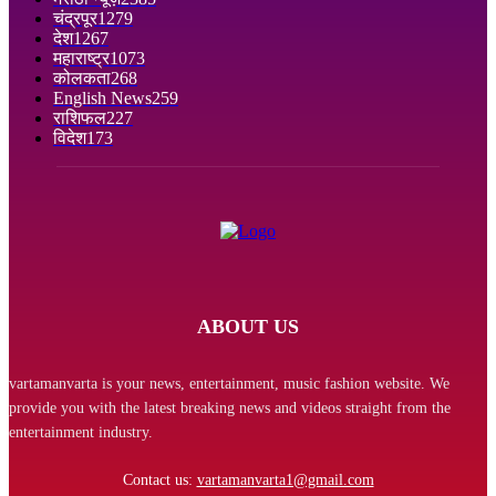
चंद्रपूर
1279
देश
1267
महाराष्ट्र
1073
कोलकता
268
English News
259
राशिफल
227
विदेश
173
ABOUT US
vartamanvarta is your news, entertainment, music fashion website. We
provide you with the latest breaking news and videos straight from the
entertainment industry.
Contact us:
vartamanvarta1@gmail.com