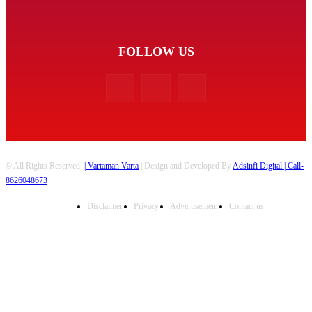
FOLLOW US
© All Rights Reserved.
| Vartaman Varta
| Design and Developed By
Adsinfi Digital
| Call-
8626048673
Disclaimer
Privacy
Advertisement
Contact us