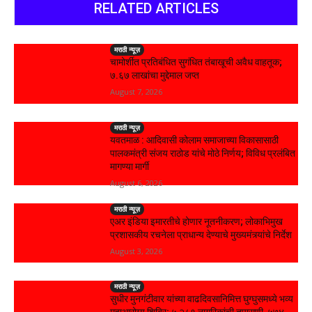
RELATED ARTICLES
मराठी न्यूज़
चामोर्शीत प्रतिबंधित सुगंधित तंबाखूची अवैध वाहतूक;
₹७.६७ लाखांचा मुद्देमाल जप्त
August 7, 2026
मराठी न्यूज़
यवतमाळ : आदिवासी कोलाम समाजाच्या विकासासाठी
पालकमंत्री संजय राठोड यांचे मोठे निर्णय; विविध प्रलंबित
मागण्या मार्गी
August 6, 2026
मराठी न्यूज़
एअर इंडिया इमारतीचे होणार नूतनीकरण; लोकाभिमुख
प्रशासकीय रचनेला प्राधान्य देण्याचे मुख्यमंत्र्यांचे निर्देश
August 3, 2026
मराठी न्यूज़
सुधीर मुनगंटीवार यांच्या वाढदिवसानिमित्त घुग्घुसमध्ये भव्य