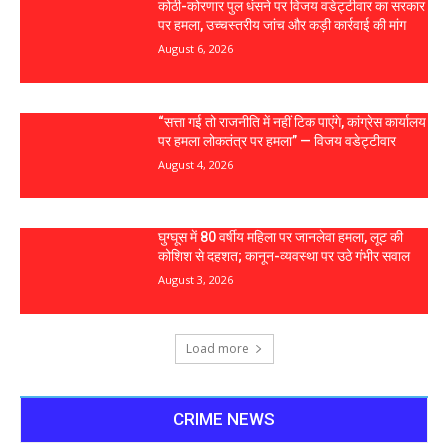
कोठी-कोरणार पुल धंसने पर विजय वडेट्टीवार का सरकार
पर हमला, उच्चस्तरीय जांच और कड़ी कार्रवाई की मांग
August 6, 2026
“सत्ता गई तो राजनीति में नहीं टिक पाएंगे, कांग्रेस कार्यालय
पर हमला लोकतंत्र पर हमला” — विजय वडेट्टीवार
August 4, 2026
घुग्घूस में 80 वर्षीय महिला पर जानलेवा हमला, लूट की
कोशिश से दहशत; कानून-व्यवस्था पर उठे गंभीर सवाल
August 3, 2026
Load more
CRIME NEWS