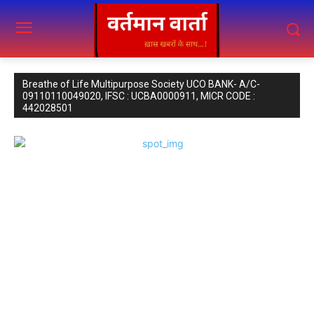
Breathe of Life Multipurpose Society UCO BANK- A/C-
09110110049020, IFSC : UCBA0000911, MICR CODE :
442028501