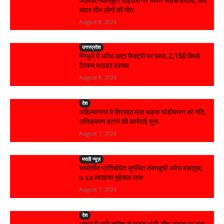
जालंधर-मकसूदन बाईपास पर भीषण सड़क हादसा, कार
सवार तीन लोगों की मौत
August 8, 2026
उत्तरप्रदेश
मैनपुरी में अवैध आटा फैक्ट्री पर छापा, 2,150 किलो
टैल्कम पाउडर बरामद
August 8, 2026
देश
अहिल्यानगर में शिरसाठ मला सड़क चौड़ीकरण को गति,
अतिक्रमण हटाने की कार्रवाई शुरू
August 7, 2026
मराठी न्यूज़
चामोर्शीत प्रतिबंधित सुगंधित तंबाखूची अवैध वाहतूक;
₹७.६७ लाखांचा मुद्देमाल जप्त
August 7, 2026
देश
आगरा में भारी बारिश से सड़क धंसी, बीच सड़क पर बना