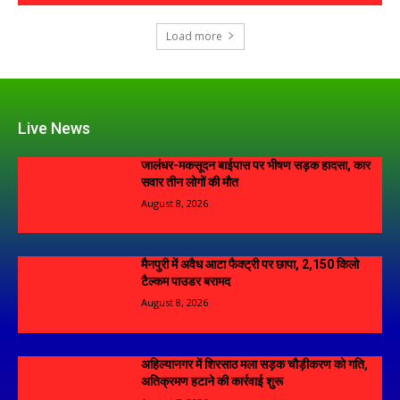
Load more
Live News
जालंधर-मकसूदन बाईपास पर भीषण सड़क हादसा, कार
सवार तीन लोगों की मौत
August 8, 2026
मैनपुरी में अवैध आटा फैक्ट्री पर छापा, 2,150 किलो
टैल्कम पाउडर बरामद
August 8, 2026
अहिल्यानगर में शिरसाठ मला सड़क चौड़ीकरण को गति,
अतिक्रमण हटाने की कार्रवाई शुरू