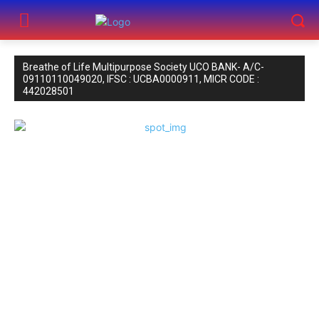
Breathe of Life Multipurpose Society UCO BANK- A/C-
09110110049020, IFSC : UCBA0000911, MICR CODE :
442028501