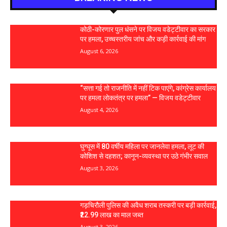
कोठी-कोरणार पुल धंसने पर विजय वडेट्टीवार का सरकार
पर हमला, उच्चस्तरीय जांच और कड़ी कार्रवाई की मांग
August 6, 2026
“सत्ता गई तो राजनीति में नहीं टिक पाएंगे, कांग्रेस कार्यालय
पर हमला लोकतंत्र पर हमला” — विजय वडेट्टीवार
August 4, 2026
घुग्घूस में 80 वर्षीय महिला पर जानलेवा हमला, लूट की
कोशिश से दहशत; कानून-व्यवस्था पर उठे गंभीर सवाल
August 3, 2026
गड़चिरौली पुलिस की अवैध शराब तस्करी पर बड़ी कार्रवाई,
₹22.99 लाख का माल जब्त
August 3, 2026