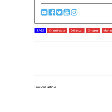
TAGS
Chandrapur
Collector
Ghugus
Mahar
Share
Previous article
राज्यात प्रतिबंधित पानमसाला, गुटखा आणि भेसळयुक्त
अन्नपदार्थांविरोधात धडक मोहीम; १.५८ कोटींचा साठा जप्त,
आरोपी अटकेत