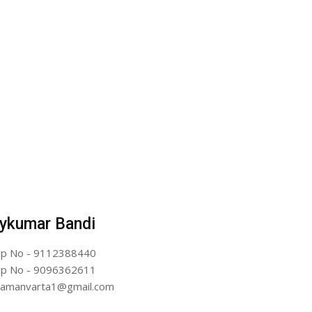
ykumar Bandi
p No - 9112388440
p No - 9096362611
artamanvarta1@gmail.com