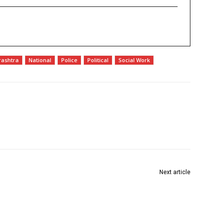
ashtra
National
Police
Political
Social Work
Next article
विनापरवाना शेतमाल खरेदी-विक्री करणाऱ्यांवर होणार कायदेशीर
 १०२
कारवाई