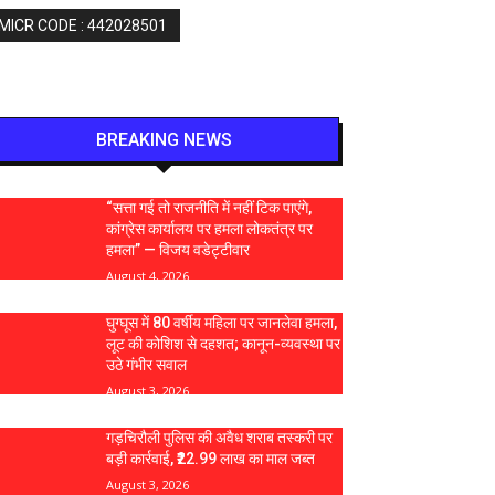
 MICR CODE : 442028501
BREAKING NEWS
“सत्ता गई तो राजनीति में नहीं टिक पाएंगे,
कांग्रेस कार्यालय पर हमला लोकतंत्र पर
हमला” — विजय वडेट्टीवार
August 4, 2026
घुग्घूस में 80 वर्षीय महिला पर जानलेवा हमला,
लूट की कोशिश से दहशत; कानून-व्यवस्था पर
उठे गंभीर सवाल
August 3, 2026
गड़चिरौली पुलिस की अवैध शराब तस्करी पर
बड़ी कार्रवाई, ₹22.99 लाख का माल जब्त
August 3, 2026