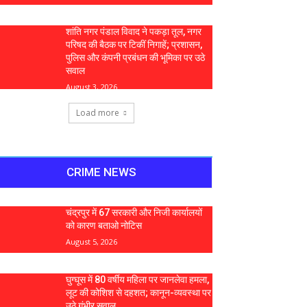
शांति नगर पंडाल विवाद ने पकड़ा तूल, नगर
परिषद की बैठक पर टिकीं निगाहें; प्रशासन,
पुलिस और कंपनी प्रबंधन की भूमिका पर उठे
सवाल
August 3, 2026
Load more
CRIME NEWS
चंद्रपुर में 67 सरकारी और निजी कार्यालयों
को कारण बताओ नोटिस
August 5, 2026
घुग्घूस में 80 वर्षीय महिला पर जानलेवा हमला,
लूट की कोशिश से दहशत; कानून-व्यवस्था पर
उठे गंभीर सवाल