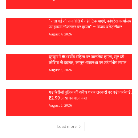
“सत्ता गई तो राजनीति में नहीं टिक पाएंगे, कांग्रेस कार्यालय
पर हमला लोकतंत्र पर हमला” — विजय वडेट्टीवार
August 4, 2026
घुग्घूस में 80 वर्षीय महिला पर जानलेवा हमला, लूट की
कोशिश से दहशत; कानून-व्यवस्था पर उठे गंभीर सवाल
August 3, 2026
गड़चिरौली पुलिस की अवैध शराब तस्करी पर बड़ी कार्रवाई,
₹22.99 लाख का माल जब्त
August 3, 2026
Load more