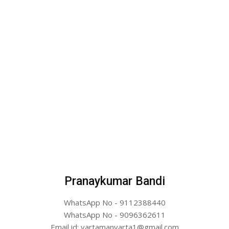
Pranaykumar Bandi
WhatsApp No - 9112388440
WhatsApp No - 9096362611
Email id: vartamanvarta1@gmail.com