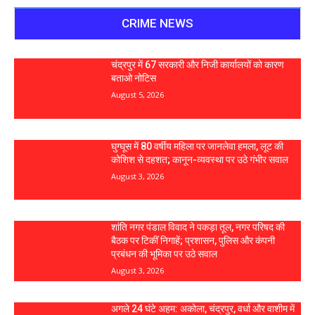
CRIME NEWS
चंद्रपुर में 67 सरकारी और निजी कार्यालयों को कारण
बताओ नोटिस
August 5, 2026
घुग्घूस में 80 वर्षीय महिला पर जानलेवा हमला, लूट की
कोशिश से दहशत; कानून-व्यवस्था पर उठे गंभीर सवाल
August 3, 2026
शांति नगर पंडाल विवाद ने पकड़ा तूल, नगर परिषद की
बैठक पर टिकीं निगाहें; प्रशासन, पुलिस और कंपनी
प्रबंधन की भूमिका पर उठे सवाल
August 3, 2026
अगले 24 घंटे अहम: अकोला, चंद्रपुर, वर्धा और वाशीम में