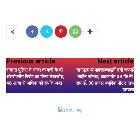
Previous article
Next article
रायगढ़ पुलिस ने गांजा तस्करी के दो
नागपूरमध्ये पावसाळ्यापूर्वी नदी सफाई
अंतर्राज्यीय गिरोह का किया भंडाफोड़,
मोहीम जोमात; आतापर्यंत 39 कि.मी.
46 लाख से अधिक की संपत्ति जब्त
सफाई, 30 हजार क्यूबिक मीटर गाळ
हटवला