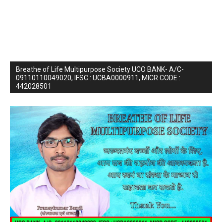
Breathe of Life Multipurpose Society UCO BANK- A/C-
09110110049020, IFSC : UCBA0000911, MICR CODE :
442028501