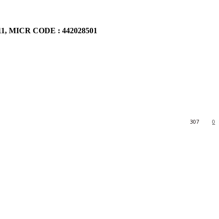
911, MICR CODE : 442028501
307
0