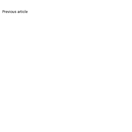
Previous article
आमदार संजय देरकर यांच्या वाढदिवसानिमित्त घुग्घुस गांधी चौकात विनामूल्य आरोग्य श