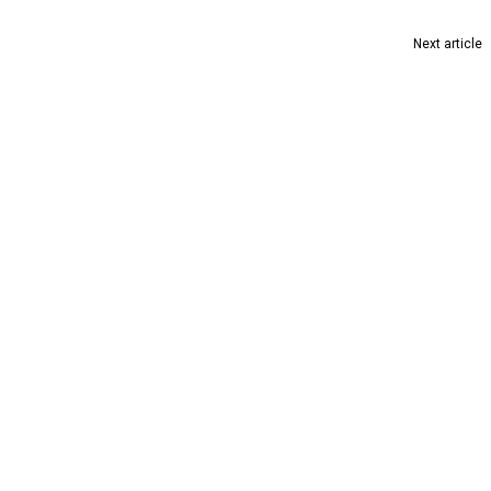
Next article
NES Makes a Grand Kolkata Debut with Celebrity Muse Tara Sutaria