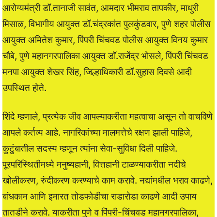
आरोग्यमंत्री डॉ.तानाजी सावंत, आमदार भीमराव तापकीर, माधुरी
मिसाळ, विभागीय आयुक्त डॉ.चंद्रकांत पुलकुंडवार, पुणे शहर पोलीस
आयुक्त अमितेश कुमार, पिंपरी चिंचवड पोलीस आयुक्त विनय कुमार
चौबे, पुणे महानगरपालिका आयुक्त डॉ.राजेंद्र भोसले, पिंपरी चिंचवड
मनपा आयुक्त शेखर सिंह, जिल्हाधिकारी डॉ.सुहास दिवसे आदी
उपस्थित होते.
शिंदे म्हणाले, प्रत्येक जीव आपल्याकरीता महत्वाचा असून तो वाचविणे
आपले कर्तव्य आहे. नागरिकांच्या मालमत्तेचे रक्षण झाली पाहिजे,
कुटुंबातील सदस्य म्हणून त्यांना सेवा-सुविधा दिली पाहिजे.
पूरपरिस्थितीमध्ये मनुष्यहानी, वित्तहानी टाळण्याकरीता नदीचे
खोलीकरण, रुंदीकरण करण्याचे काम करावे. नद्यांमधील भराव काढणे,
बांधकाम आणि इमारत तोडफोडीचा राडारोडा काढणे आदी उपाय
तातडीने करावे. याकरीता पुणे व पिंपरी-चिंचवड महानगरपालिका,