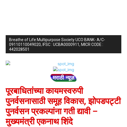
Breathe of Life Multipurpose Society UCO BANK- A/C-
09110110049020, IFSC : UCBA0000911, MICR CODE :
442028501
मराठी न्यूज़
पूरबाधितांच्या कायमस्वरुपी
पुनर्वसनासाठी समूह विकास, झोपडपट्टी
पुनर्वसन प्रकल्पांना गती द्यावी –
मुख्यमंत्री एकनाथ शिंदे