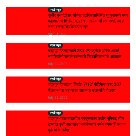
मराठी न्यूज़
सुधीर मुनगंटीवार यांच्या वाढदिवसानिमित्त घुग्घुसमध्ये भव्य
महाआरोग्य शिबिर; ५,२८१ नागरिकांची तपासणी, ५७४
रुग्ण शस्त्रक्रियेसाठी पात्र
July 31, 2026
मराठी न्यूज़
चंद्रपूर जिल्ह्यासाठी 28 व 29 जुलैला ऑरेंज अलर्ट;
नागरिकांनी सतर्क राहण्याचे जिल्हाधिकाऱ्यांचे आवाहन
July 27, 2026
मराठी न्यूज़
चंद्रपुर जिल्ह्यात ‘जिवंत 7/12’ मोहिमेला यश; 207
शेतकऱ्यांना अद्ययावत सातबारा उताऱ्यांचे वितरण
July 26, 2026
मराठी न्यूज़
चंद्रपूर-यवतमाळातील प्रदूषणावर कठोर भूमिका; तीन
टप्प्यांत कृती आराखडा राबविण्याचे पर्यावरणमंत्री पंकजा
मुंडे यांचे निर्देश