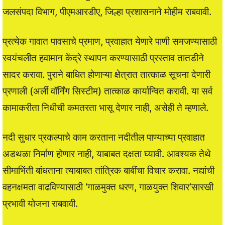
जलसंपदा विभाग, पीएमआरडीए, जिल्हा प्रशासनाने मोहीम राबवावी.
प्रत्येक गावात पावसाचे प्रमाण, प्रवाहात येणारे पाणी समजण्यासाठी
स्वयंचलीत हवामान केंद्रे स्थापन करण्यासाठी प्रस्ताव तातडीने
सादर करावा. पुराने बाधित होणाऱ्या क्षेत्रात तात्काळ सूचना देणारी
प्रणाली (अर्ली वॉर्निंग सिस्टीम) तात्काळ कार्यान्वित करावी. या सर्व
कामाकरीता निधीची कमतरता भासू देणार नाही, असेही ते म्हणाले.
नदी सुधार प्रकल्पाचे काम करताना नदीतील पाण्याच्या प्रवाहात
अडथळा निर्माण होणार नाही, याबाबत दक्षता घ्यावी. आवश्यक तेथे
सीमाभिंती बांधताना त्याबाबत तांत्रिक बाबींचा विचार करावा. नद्यांची
वहनक्षमता वाढविण्यासाठी ‘गाळमुक्त धरण, गाळयुक्त शिवार’सारखी
प्रभावी योजना राबवावी.