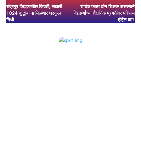
चंद्रपुर जिल्हयातील जिवती, सावली
शाळेत फक्त दोन शिक्षक असल्याने
1024 कुटूांबाांना मिळणार घरकुल
विद्यार्थ्यांच्या शैक्षणिक प्रगतीवर परिणाम
निधी
होईल का?