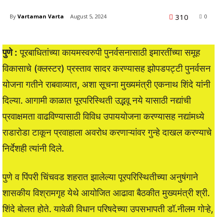
310
By
Vartaman Varta
August 5, 2024
0
पुणे :
पूरबाधितांच्या कायमस्वरुपी पुनर्वसनासाठी इमारतींच्या समूह
विकासाचे (क्लस्टर) प्रस्ताव सादर करण्यासह झोपडपट्टी पुनर्वसन
योजना गतीने राबवाव्यात, अशा सूचना मुख्यमंत्री एकनाथ शिंदे यांनी
दिल्या. आगामी काळात पूरपरिस्थिती उद्भवू नये यासाठी नद्यांची
प्रवाक्षमता वाढविण्यासाठी विविध उपाययोजना करण्यासह नद्यांमध्ये
राडारोडा टाकून प्रवाहाला अवरोध करणाऱ्यांवर गुन्हे दाखल करण्याचे
निर्देशही त्यांनी दिले.
पुणे व पिंपरी चिंचवड शहरात झालेल्या पूरपरिस्थितीच्या अनुषंगाने
शासकीय विश्रामगृह येथे आयोजित आढावा बैठकीत मुख्यमंत्री श्री.
शिंदे बोलत होते. यावेळी विधान परिषदेच्या उपसभापती डॉ.नीलम गोऱ्हे,