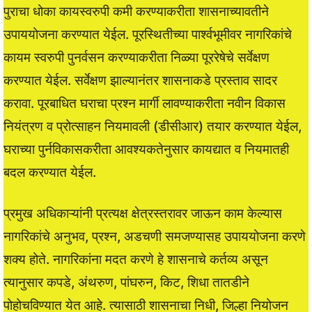
पुराचा धोका कायस्वरुपी कमी करण्याकरीता शासनाच्यावतीने
उपाययोजना करण्यात येईल. पूरस्थितीच्या पार्श्वभूमीवर नागरिकांचे
कायम स्वरुपी पुनर्वसन करण्याकरीता निळ्या पूररेषेचे सर्वेक्षण
करण्यात येईल. सर्वेक्षण झाल्यानंतर शासनाकडे प्रस्ताव सादर
करावा. पूरबाधित घराचा प्रश्न मार्गी लावण्याकरीता नवीन विकास
नियंत्रण व प्रोत्साहन नियमावली (डीसीआर) तयार करण्यात येईल,
घराच्या पुर्नविकासकरीता आवश्यकतेनुसार कायद्यात व नियमातही
बदल करण्यात येईल.
प्रमुख अधिकाऱ्यांनी प्रत्यक्ष क्षेत्रस्तरावर जाऊन काम केल्यास
नागरिकांचे अनुभव, प्रश्न, अडचणी समजण्यासह उपाययोजना करणे
शक्य होते. नागरिकांना मदत करणे हे शासनाचे कर्तव्य असून
त्यानुसार कपडे, अंथरुण, पांघरुन, किट, शिधा तातडीने
पोहोचविण्यात येत आहे. त्यासाठी शासनाचा निधी, जिल्हा नियोजन