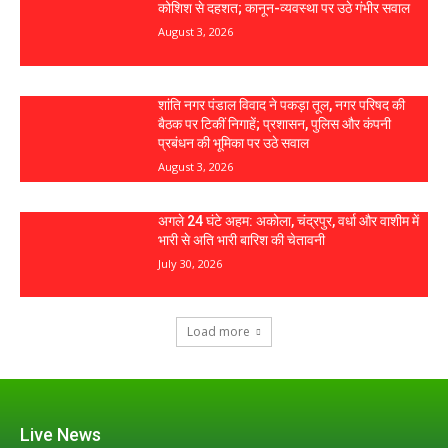
कोशिश से दहशत; कानून-व्यवस्था पर उठे गंभीर सवाल
August 3, 2026
शांति नगर पंडाल विवाद ने पकड़ा तूल, नगर परिषद की
बैठक पर टिकीं निगाहें; प्रशासन, पुलिस और कंपनी
प्रबंधन की भूमिका पर उठे सवाल
August 3, 2026
अगले 24 घंटे अहम: अकोला, चंद्रपुर, वर्धा और वाशीम में
भारी से अति भारी बारिश की चेतावनी
July 30, 2026
Load more
Live News