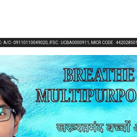
NK- A/C- 09110110049020, IFSC : UCBA0000911, MICR CODE : 44202850