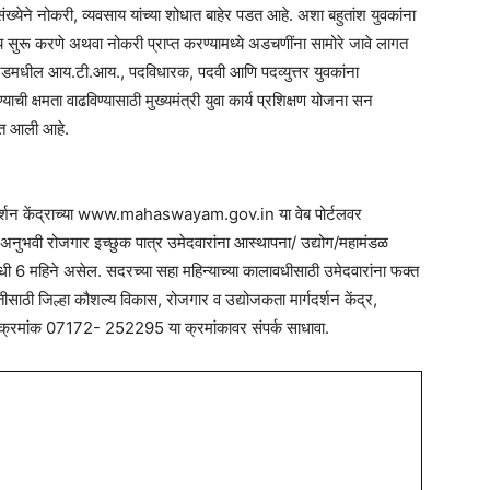
संख्येने नोकरी, व्यवसाय यांच्या शोधात बाहेर पडत आहे. अशा बहुतांश युवकांना
 सुरू करणे अथवा नोकरी प्राप्त करण्यामध्ये अडचणींना सामोरे जावे लागत
ट्रेडमधील आय.टी.आय., पदविधारक, पदवी आणि पदव्युत्तर युवकांना
ण्याची क्षमता वाढविण्यासाठी मुख्यमंत्री युवा कार्य प्रशिक्षण योजना सन
यात आली आहे.
्गदर्शन केंद्राच्या www.mahaswayam.gov.in या वेब पोर्टलवर
अनुभवी रोजगार इच्छुक पात्र उमेदवारांना आस्थापना/ उद्योग/महामंडळ
 कालावधी 6 महिने असेल. सदरच्या सहा महिन्याच्या कालावधीसाठी उमेदवारांना फक्त
ाठी जिल्हा कौशल्य विकास, रोजगार व उद्योजकता मार्गदर्शन केंद्र,
नी क्रमांक 07172- 252295 या क्रमांकावर संपर्क साधावा.