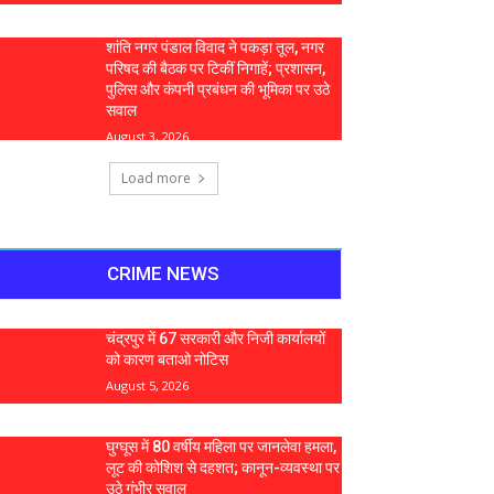
शांति नगर पंडाल विवाद ने पकड़ा तूल, नगर
परिषद की बैठक पर टिकीं निगाहें; प्रशासन,
पुलिस और कंपनी प्रबंधन की भूमिका पर उठे
सवाल
August 3, 2026
Load more
CRIME NEWS
चंद्रपुर में 67 सरकारी और निजी कार्यालयों
को कारण बताओ नोटिस
August 5, 2026
घुग्घूस में 80 वर्षीय महिला पर जानलेवा हमला,
लूट की कोशिश से दहशत; कानून-व्यवस्था पर
उठे गंभीर सवाल