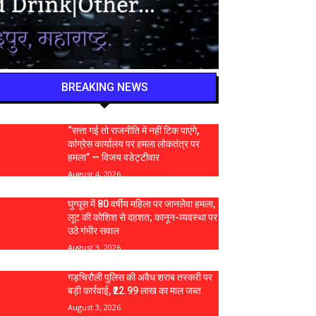
BREAKING NEWS
“सत्ता गई तो राजनीति में नहीं टिक पाएंगे,
कांग्रेस कार्यालय पर हमला लोकतंत्र पर
हमला” — विजय वडेट्टीवार
August 4, 2026
घुग्घूस में 80 वर्षीय महिला पर जानलेवा हमला,
लूट की कोशिश से दहशत; कानून-व्यवस्था पर
उठे गंभीर सवाल
August 3, 2026
गड़चिरौली पुलिस की अवैध शराब तस्करी पर
बड़ी कार्रवाई, ₹22.99 लाख का माल जब्त
August 3, 2026