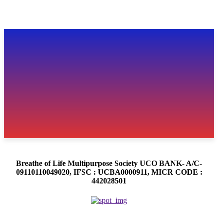
Breathe of Life Multipurpose Society UCO BANK- A/C-
09110110049020, IFSC : UCBA0000911, MICR CODE :
442028501