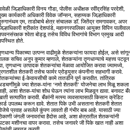
ावेळी जिल्हाधिकारी विनय गौडा, पोलीस अधीक्षक रवींद्रसिंह परदेशी,
ुख्य कार्यकारी अधिकारी विवेक जॉन्सन, सहाय्यक जिल्हाधिकारी
ुरुगानंथम एम, ताडोबाचे क्षेत्र संचालक डॉ. जितेंद्र रामगावकर, अपर
िल्हाधिकारी श्रीकांत देशपांडे, महानगरपालिका आयुक्त विपिन पालीवाल
पवनसंरक्षक श्वेता बोड्डू तसेच विविध विभागांचे विभाग प्रमुख आदी
पस्थित होते.
ृणधान्य पिकाच्या उत्पन्न वाढीमुळे शेतकऱ्यांना फायदा होईल, असे सांगू
ालक सचिव अनुप कुमार म्हणाले, शेतकऱ्यांना तृणधान्याचे महत्त्व पटवून
्या, तृणधान्य उत्पादक शेतकऱ्यांचा मेळावा आयोजित करावा ज्यामध्ये,
प्रगतशील शेतकरी तसेच फार्मर प्रोड्युसर कंपनीना सहभागी करावे.
ेतकऱ्यांच्या ई-केवायसीची कामे तातडीने पूर्ण करावीत. तांत्रिक
अडचणींमुळे ज्या शेतक-यांना ‘नमो शेतकरी’ योजनेचा लाभ मिळू शकला
ाही, अशा शेतक-यांचा शोध घेऊन त्यांना लाभ मिळवून द्यावा. बनावट बँ
ाती सत्यापित करावी. बँकांनी मत्स्य व्यवसायासाठी किसान क्रेडिट
कार्ड उपलब्ध करून द्यावे. शेतात पिके उभी असताना शेतकरी शेतात
िजेचे प्रवाह असलेले कुंपण लावतो ही गंभीर बाब आहे. यासाठी ज्या
िकाणी जंगली जनावरांचा हैदोस आहे, अशा क्षेत्रातील शेतकऱ्यांनी
झटका मशीनचा वापर करावा. तसेच जनावरे जी पिके खात नाही अशा
पिकांची लागवड करावी.