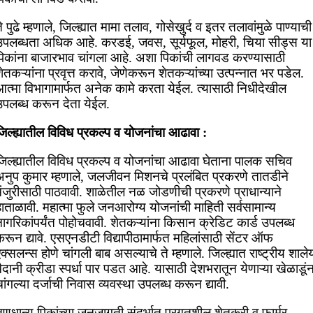
े पुढे म्हणाले, जिल्ह्यात मामा तलाव, गोसेखुर्द व इतर तलावांमुळे पाण्याची
उपलब्धता अधिक आहे. करडई, जवस, सूर्यफूल, मोहरी, चिया सीड्स या
पिकांना बाजारभाव चांगला आहे. अशा पिकांची लागवड करण्यासाठी
ेतकऱ्यांना प्रवृत्त करावे, जेणेकरून शेतकऱ्यांच्या उत्पन्नात भर पडेल.
आत्मा विभागामार्फत अनेक कामे करता येईल. त्यासाठी निधीदेखील
उपलब्ध करून देता येईल.
िल्ह्यातील विविध प्रकल्प व योजनांचा आढावा :
जिल्ह्यातील विविध प्रकल्प व योजनांचा आढावा घेताना पालक सचिव
अनुप कुमार म्हणाले, जलजीवन मिशनचे प्रलंबित प्रकरणे तातडीने
ंजुरीसाठी पाठवावी. शाळेतील नळ जोडणीची प्रकरणे प्राधान्याने
ाताळावी. महात्मा फुले जनआरोग्य योजनांची माहिती सर्वसामान्य
ागरिकांपर्यंत पोहोचवावी. शेतकऱ्यांना किसान क्रेडिट कार्ड उपलब्ध
रून द्यावे. एसएनडीटी विद्यापीठामार्फत महिलांसाठी सेंटर ऑफ
क्सलन्स होणे चांगली बाब असल्याचे ते म्हणाले. जिल्ह्यात राष्ट्रीय शाले
ैदानी क्रीडा स्पर्धा पार पडत आहे. यासाठी देशभरातून येणाऱ्या खेळाडूंन
ांगल्या दर्जाची निवास व्यवस्था उपलब्ध करून द्यावी.
ृणधान्य पिकांच्या जनजागृती संदर्भात प्रगतशील शेतकरी व फार्मर