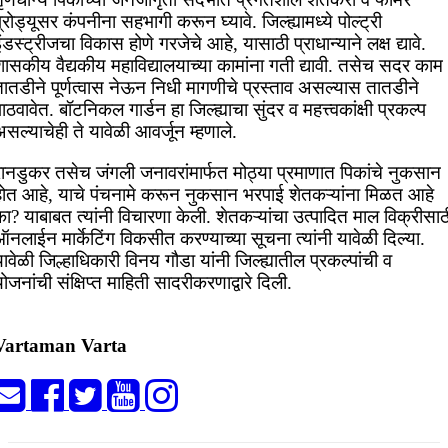
्रोड्यूसर कंपनीना सहभागी करून घ्यावे. जिल्ह्यामध्ये पोल्ट्री
ंडस्ट्रीजचा विकास होणे गरजेचे आहे, यासाठी प्राधान्याने लक्ष द्यावे.
ासकीय वैद्यकीय महाविद्यालयाच्या कामांना गती द्यावी. तसेच सदर काम
ातडीने पूर्णत्वास नेऊन निधी मागणीचे प्रस्ताव असल्यास तातडीने
ाठवावेत. बॉटनिकल गार्डन हा जिल्ह्याचा सुंदर व महत्त्वकांक्षी प्रकल्प
सल्याचेही ते यावेळी आवर्जून म्हणाले.
रानडुकर तसेच जंगली जनावरांमार्फत मोठ्या प्रमाणात पिकांचे नुकसान
होत आहे, याचे पंचनामे करून नुकसान भरपाई शेतकऱ्यांना मिळत आहे
ा? याबाबत त्यांनी विचारणा केली. शेतकऱ्यांचा उत्पादित माल विक्रीसाठ
नलाईन मार्केटिंग विकसीत करण्याच्या सूचना त्यांनी यावेळी दिल्या.
ावेळी जिल्हाधिकारी विनय गौडा यांनी जिल्ह्यातील प्रकल्पांची व
ोजनांची संक्षिप्त माहिती सादरीकरणाद्वारे दिली.
Vartaman Varta