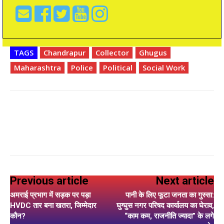
TAGS
Chandrapur
Collector
Ghugus
Maharashtra
Police
Political
Social Work
Previous article
Next article
अमराई प्रभाग में सड़क पर पड़ा
पानी के लिए फूटा जनता का गुस्सा:
HVDC तार बना खतरा, जिम्मेदार
घुग्घुस नगर परिषद कार्यालय का घेराव,
कौन?
“काम कम, राजनीति ज्यादा” के लगे