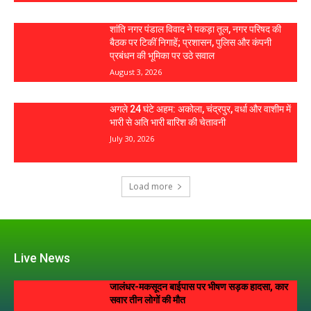
शांति नगर पंडाल विवाद ने पकड़ा तूल, नगर परिषद की
बैठक पर टिकीं निगाहें; प्रशासन, पुलिस और कंपनी
प्रबंधन की भूमिका पर उठे सवाल
August 3, 2026
अगले 24 घंटे अहम: अकोला, चंद्रपुर, वर्धा और वाशीम में
भारी से अति भारी बारिश की चेतावनी
July 30, 2026
Load more
Live News
जालंधर-मकसूदन बाईपास पर भीषण सड़क हादसा, कार
सवार तीन लोगों की मौत