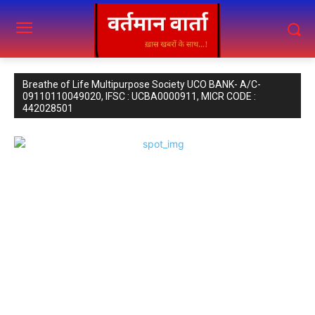
Breathe of Life Multipurpose Society UCO BANK- A/C-
09110110049020, IFSC : UCBA0000911, MICR CODE :
442028501