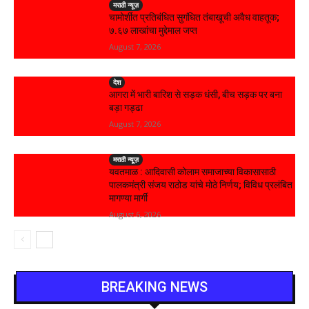
मराठी न्यूज़
चामोर्शीत प्रतिबंधित सुगंधित तंबाखूची अवैध वाहतूक;
₹७.६७ लाखांचा मुद्देमाल जप्त
August 7, 2026
देश
आगरा में भारी बारिश से सड़क धंसी, बीच सड़क पर बना
बड़ा गड्ढा
August 7, 2026
मराठी न्यूज़
यवतमाळ : आदिवासी कोलाम समाजाच्या विकासासाठी
पालकमंत्री संजय राठोड यांचे मोठे निर्णय; विविध प्रलंबित
मागण्या मार्गी
August 6, 2026
BREAKING NEWS