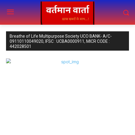
Breathe of Life Multipurpose Society UCO BANK- A/C-
09110110049020, IFSC : UCBA0000911, MICR CODE :
442028501