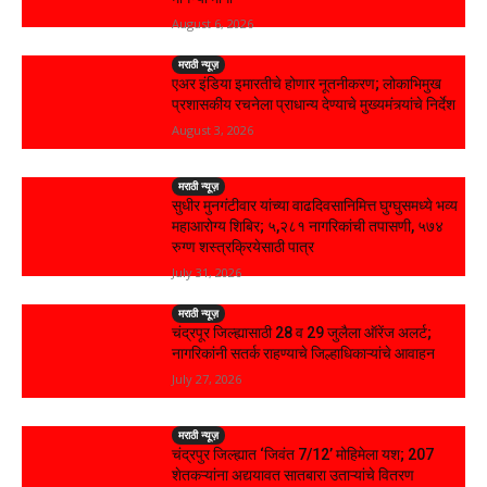
August 6, 2026
मराठी न्यूज़
एअर इंडिया इमारतीचे होणार नूतनीकरण; लोकाभिमुख
प्रशासकीय रचनेला प्राधान्य देण्याचे मुख्यमंत्र्यांचे निर्देश
August 3, 2026
मराठी न्यूज़
सुधीर मुनगंटीवार यांच्या वाढदिवसानिमित्त घुग्घुसमध्ये भव्य
महाआरोग्य शिबिर; ५,२८१ नागरिकांची तपासणी, ५७४
रुग्ण शस्त्रक्रियेसाठी पात्र
July 31, 2026
मराठी न्यूज़
चंद्रपूर जिल्ह्यासाठी 28 व 29 जुलैला ऑरेंज अलर्ट;
नागरिकांनी सतर्क राहण्याचे जिल्हाधिकाऱ्यांचे आवाहन
July 27, 2026
मराठी न्यूज़
चंद्रपुर जिल्ह्यात ‘जिवंत 7/12’ मोहिमेला यश; 207
शेतकऱ्यांना अद्ययावत सातबारा उताऱ्यांचे वितरण