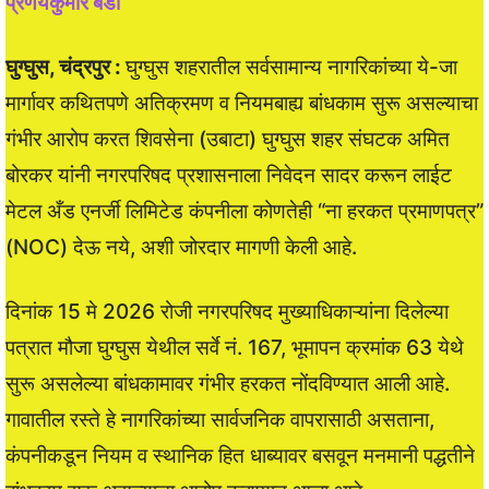
प्रणयकुमार बंडी
घुग्घुस, चंद्रपुर :
घुग्घुस शहरातील सर्वसामान्य नागरिकांच्या ये-जा
मार्गावर कथितपणे अतिक्रमण व नियमबाह्य बांधकाम सुरू असल्याचा
गंभीर आरोप करत शिवसेना (उबाटा) घुग्घुस शहर संघटक अमित
बोरकर यांनी नगरपरिषद प्रशासनाला निवेदन सादर करून लाईट
मेटल अँड एनर्जी लिमिटेड कंपनीला कोणतेही “ना हरकत प्रमाणपत्र”
(NOC) देऊ नये, अशी जोरदार मागणी केली आहे.
दिनांक 15 मे 2026 रोजी नगरपरिषद मुख्याधिकाऱ्यांना दिलेल्या
पत्रात मौजा घुग्घुस येथील सर्वे नं. 167, भूमापन क्रमांक 63 येथे
सुरू असलेल्या बांधकामावर गंभीर हरकत नोंदविण्यात आली आहे.
गावातील रस्ते हे नागरिकांच्या सार्वजनिक वापरासाठी असताना,
कंपनीकडून नियम व स्थानिक हित धाब्यावर बसवून मनमानी पद्धतीने