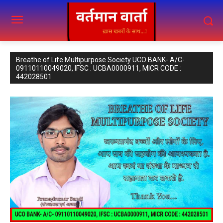
Breathe of Life Multipurpose Society UCO BANK- A/C-
09110110049020, IFSC : UCBA0000911, MICR CODE :
442028501