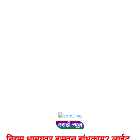
मराठी न्यूज़
नियम धाब्यावर बसवून बांधकाम? लाईट