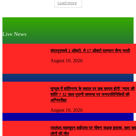
Load more
Live News
चंद्रपूरमध्ये 2 ऑक्टो. ते 17 ऑक्टो दरम्यान सैन्य भरती
August 10, 2026
घुग्घूस में शांतिनगर के सवाल पर कब कायम होगी ‘न्याय की
शांति’? 32 साल पुरानी समस्या पर जनप्रतिनिधियों की
अग्निपरीक्षा
August 10, 2026
जालंधर-मकसूदन बाईपास पर भीषण सड़क हादसा, कार सव
लोगों की मौत