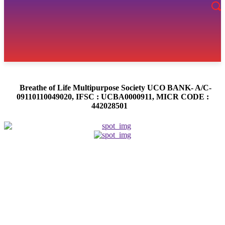
Breathe of Life Multipurpose Society UCO BANK- A/C-
09110110049020, IFSC : UCBA0000911, MICR CODE :
442028501