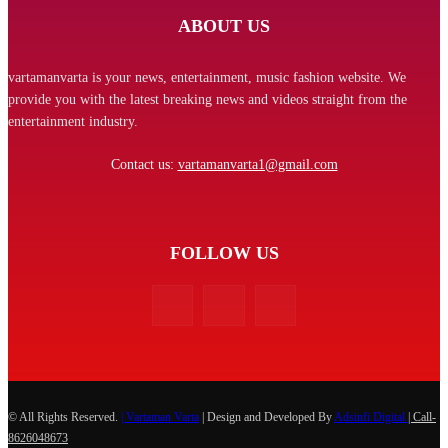
ABOUT US
vartamanvarta is your news, entertainment, music fashion website. We
provide you with the latest breaking news and videos straight from the
entertainment industry.
Contact us:
vartamanvarta1@gmail.com
FOLLOW US
© All Rights Reserved.
| Vartaman Varta
| Design and Developed By
Adsinfi Digital
| Call-
8626048673