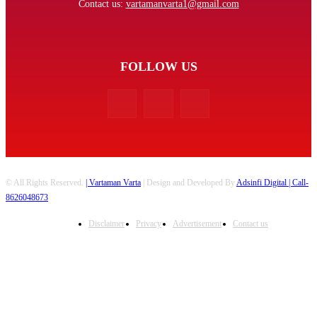
Contact us:
vartamanvarta1@gmail.com
FOLLOW US
© All Rights Reserved.
| Vartaman Varta
| Design and Developed By
Adsinfi Digital
| Call-
8626048673
Disclaimer
Privacy
Advertisement
Contact us