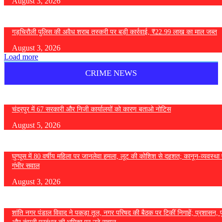
August 3, 2026
गड़चिरौली पुलिस की अवैध शराब तस्करी पर बड़ी कार्रवाई, ₹22.99 लाख का माल जब्त
August 3, 2026
Load more
CRIME NEWS
चंद्रपुर में 67 सरकारी और निजी कार्यालयों को कारण बताओ नोटिस
August 5, 2026
घुग्घूस में 80 वर्षीय महिला पर जानलेवा हमला, लूट की कोशिश से दहशत; कानून-व्यवस्था 
गंभीर सवाल
August 3, 2026
शांति नगर पंडाल विवाद ने पकड़ा तूल, नगर परिषद की बैठक पर टिकीं निगाहें; प्रशासन, 