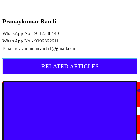
Pranaykumar Bandi
WhatsApp No - 9112388440
WhatsApp No - 9096362611
Email id: vartamanvarta1@gmail.com
RELATED ARTICLES
देश
कोठी-कोरणार पुल धंसने पर विजय वडेट्टीवार का सरकार पर हमला, उच्चस्तरीय जांच 
कड़ी कार्रवाई की मांग
August 6, 2026
चंद्रपूर
चंद्रपुर में 67 सरकारी और निजी कार्यालयों को कारण बताओ नोटिस
August 5, 2026