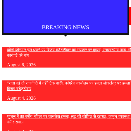
देश
फुकेट से दिल्ली आ रही एयर इंडिया की फ्लाइट में तेज टर्बुलेंस, कई यात्री घायल
August 4, 2026
BREAKING NEWS
कोठी-कोरणार पुल धंसने पर विजय वडेट्टीवार का सरकार पर हमला, उच्चस्तरीय जांच औ
कार्रवाई की मांग
August 6, 2026
“सत्ता गई तो राजनीति में नहीं टिक पाएंगे, कांग्रेस कार्यालय पर हमला लोकतंत्र पर हमल
विजय वडेट्टीवार
August 4, 2026
घुग्घूस में 80 वर्षीय महिला पर जानलेवा हमला, लूट की कोशिश से दहशत; कानून-व्यवस्था 
गंभीर सवाल