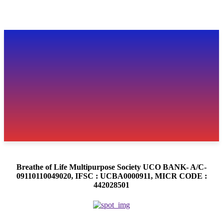
Breathe of Life Multipurpose Society UCO BANK- A/C-
09110110049020, IFSC : UCBA0000911, MICR CODE :
442028501