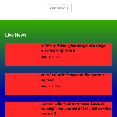
Load more
Live News
चामोर्शीत प्रतिबंधित सुगंधित तंबाखूची अवैध वाहतूक;
₹७.६७ लाखांचा मुद्देमाल जप्त
August 7, 2026
आगरा में भारी बारिश से सड़क धंसी, बीच सड़क पर बना
बड़ा गड्ढा
August 7, 2026
यवतमाळ : आदिवासी कोलाम समाजाच्या विकासासाठी
पालकमंत्री संजय राठोड यांचे मोठे निर्णय; विविध प्रलंबित
मागण्या मार्गी