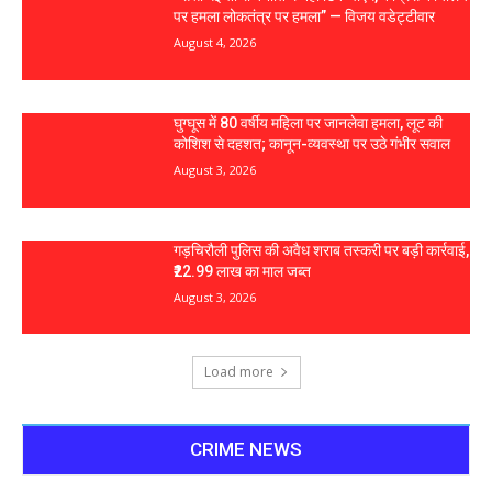
पर हमला लोकतंत्र पर हमला” — विजय वडेट्टीवार
August 4, 2026
घुग्घूस में 80 वर्षीय महिला पर जानलेवा हमला, लूट की
कोशिश से दहशत; कानून-व्यवस्था पर उठे गंभीर सवाल
August 3, 2026
गड़चिरौली पुलिस की अवैध शराब तस्करी पर बड़ी कार्रवाई,
₹22.99 लाख का माल जब्त
August 3, 2026
Load more
CRIME NEWS