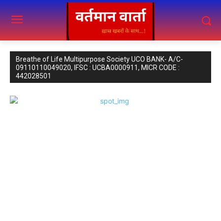
Breathe of Life Multipurpose Society UCO BANK- A/C-
09110110049020, IFSC : UCBA0000911, MICR CODE :
442028501