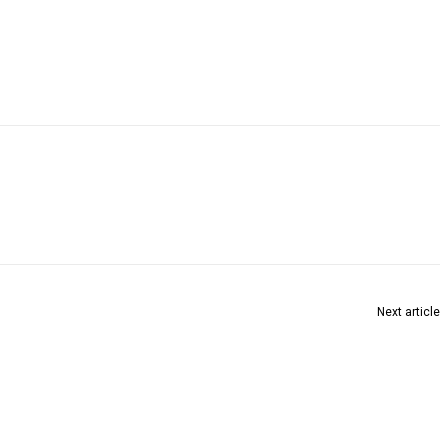
Next article
विविध विकासकामांचे भूमिपूजन आणि लोकार्पण