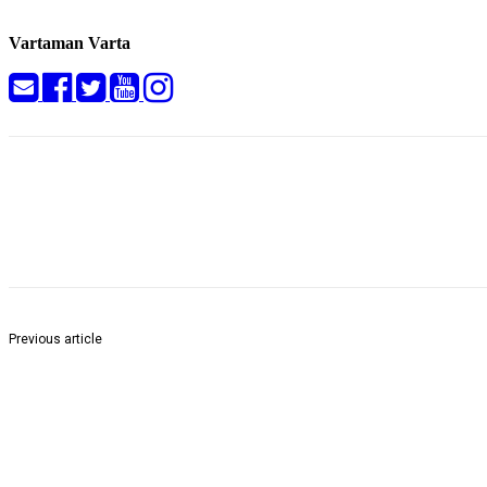
Vartaman Varta
Share
Previous article
पानठेल्यावर अवैध दारू विक्री जोमात!