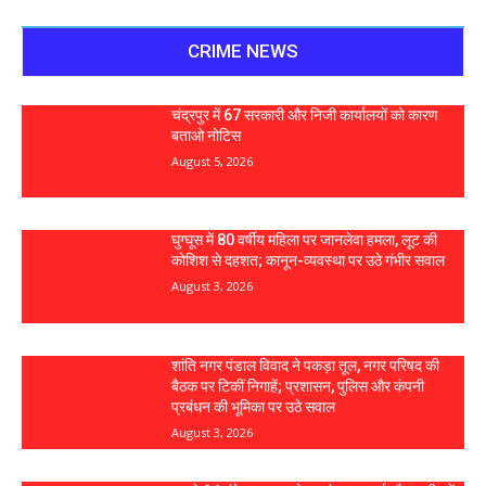
CRIME NEWS
चंद्रपुर में 67 सरकारी और निजी कार्यालयों को कारण
बताओ नोटिस
August 5, 2026
घुग्घूस में 80 वर्षीय महिला पर जानलेवा हमला, लूट की
कोशिश से दहशत; कानून-व्यवस्था पर उठे गंभीर सवाल
August 3, 2026
शांति नगर पंडाल विवाद ने पकड़ा तूल, नगर परिषद की
बैठक पर टिकीं निगाहें; प्रशासन, पुलिस और कंपनी
प्रबंधन की भूमिका पर उठे सवाल
August 3, 2026