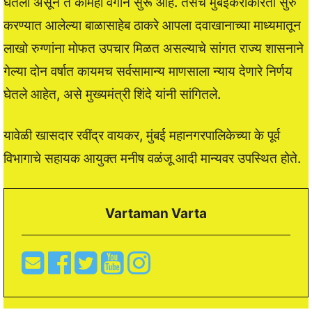
घेतला असून ते कामही वेगाने सुरू आहे. तसेच मुंबईकरांकरिता सुरु
करण्यात आलेल्या बाळासाहेब ठाकरे आपला दवाखानाच्या माध्यमातून
लाखो रुग्णांना मोफत उपचार मिळत असल्याचे सांगत राज्य शासनाने
गेल्या दोन वर्षात कायमच सर्वसामान्य माणसाला न्याय देणारे निर्णय
घेतले आहेत, असे मुख्यमंत्री शिंदे यांनी सांगितले.
यावेळी खासदार रवींद्र वायकर, मुंबई महानगरपालिकेच्या के पूर्व
विभागाचे सहायक आयुक्त मनीष वळंजू आदी मान्यवर उपस्थित होते.
Vartaman Varta