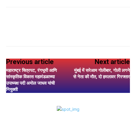
Previous article
Next article
महाराष्ट्र चित्रपट, रंगभूमी आणि
मुंबई में सरेआम गोलीबार, गोली लगने
सांस्कृतिक विकास महामंडळाच्या
से नेता की मौत, दो हमलावर गिरफ्तार
उपाध्यक्ष पदी अमाेल जाधव यांची
नियुक्ती