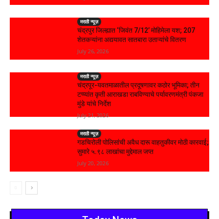
मराठी न्यूज़
चंद्रपुर जिल्ह्यात ‘जिवंत 7/12’ मोहिमेला यश; 207
शेतकऱ्यांना अद्ययावत सातबारा उताऱ्यांचे वितरण
July 26, 2026
मराठी न्यूज़
चंद्रपूर-यवतमाळातील प्रदूषणावर कठोर भूमिका; तीन
टप्प्यांत कृती आराखडा राबविण्याचे पर्यावरणमंत्री पंकजा
मुंडे यांचे निर्देश
July 21, 2026
मराठी न्यूज़
गडचिरोली पोलिसांची अवैध दारू वाहतुकीवर मोठी कारवाई;
सुमारे ५.९८ लाखांचा मुद्देमाल जप्त
July 20, 2026