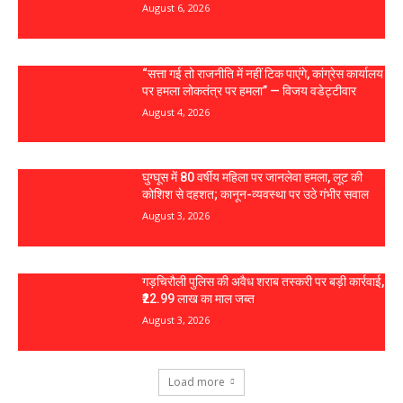
August 6, 2026
“सत्ता गई तो राजनीति में नहीं टिक पाएंगे, कांग्रेस कार्यालय
पर हमला लोकतंत्र पर हमला” — विजय वडेट्टीवार
August 4, 2026
घुग्घूस में 80 वर्षीय महिला पर जानलेवा हमला, लूट की
कोशिश से दहशत; कानून-व्यवस्था पर उठे गंभीर सवाल
August 3, 2026
गड़चिरौली पुलिस की अवैध शराब तस्करी पर बड़ी कार्रवाई,
₹22.99 लाख का माल जब्त
August 3, 2026
Load more