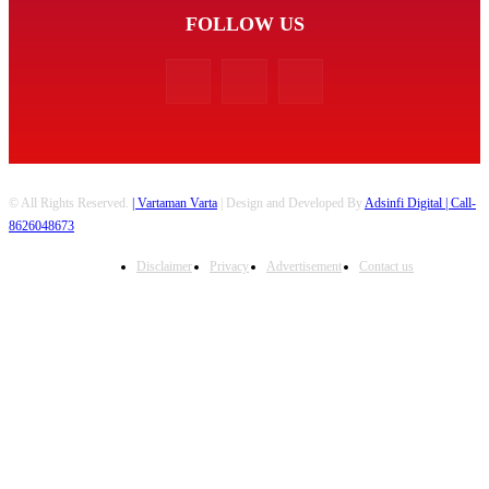
FOLLOW US
© All Rights Reserved.
| Vartaman Varta
| Design and Developed By
Adsinfi Digital
| Call-
8626048673
Disclaimer
Privacy
Advertisement
Contact us