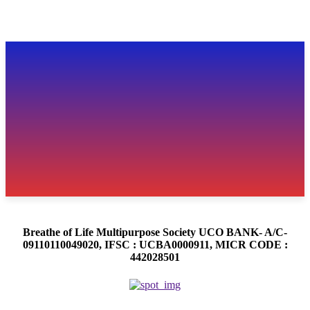
Breathe of Life Multipurpose Society UCO BANK- A/C-
09110110049020, IFSC : UCBA0000911, MICR CODE :
442028501