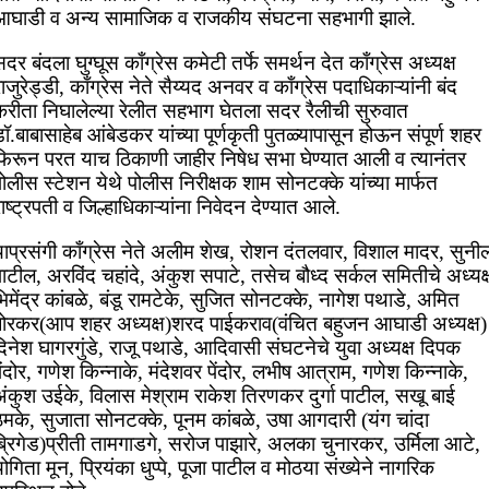
आघाडी व अन्य सामाजिक व राजकीय संघटना सहभागी झाले.
दर बंदला घुग्घूस काँग्रेस कमेटी तर्फे समर्थन देत काँग्रेस अध्यक्ष
ाजुरेड्डी, काँग्रेस नेते सैय्यद अनवर व काँग्रेस पदाधिकाऱ्यांनी बंद
करीता निघालेल्या रेलीत सहभाग घेतला सदर रैलीची सुरुवात
ॉ.बाबासाहेब आंबेडकर यांच्या पूर्णकृती पुतळ्यापासून होऊन संपूर्ण शहर
फिरून परत याच ठिकाणी जाहीर निषेध सभा घेण्यात आली व त्यानंतर
ोलीस स्टेशन येथे पोलीस निरीक्षक शाम सोनटक्के यांच्या मार्फत
ाष्ट्रपती व जिल्हाधिकाऱ्यांना निवेदन देण्यात आले.
याप्रसंगी काँग्रेस नेते अलीम शेख, रोशन दंतलवार, विशाल मादर, सुनी
ाटील, अरविंद चहांदे, अंकुश सपाटे, तसेच बौध्द सर्कल समितीचे अध्यक्
िमेंद्र कांबळे, बंडू रामटेके, सुजित सोनटक्के, नागेश पथाडे, अमित
बोरकर(आप शहर अध्यक्ष)शरद पाईकराव(वंचित बहुजन आघाडी अध्यक्ष)
िनेश घागरगुंडे, राजू पथाडे, आदिवासी संघटनेचे युवा अध्यक्ष दिपक
ेंदोर, गणेश किन्नाके, मंदेशवर पेंदोर, लभीष आत्राम, गणेश किन्नाके,
अंकुश उईके, विलास मेश्राम राकेश तिरणकर दुर्गा पाटील, सखू बाई
ठमके, सुजाता सोनटक्के, पूनम कांबळे, उषा आगदारी (यंग चांदा
्रिगेड)प्रीती तामगाडगे, सरोज पाझारे, अलका चुनारकर, उर्मिला आटे,
ोगिता मून, प्रियंका धुप्पे, पूजा पाटील व मोठया संख्येने नागरिक