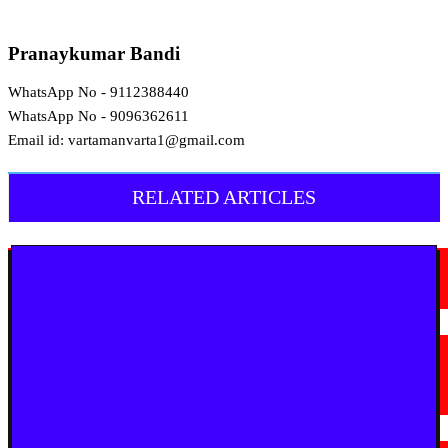
Pranaykumar Bandi
WhatsApp No - 9112388440
WhatsApp No - 9096362611
Email id: vartamanvarta1@gmail.com
RELATED ARTICLES
मराठी न्यूज़
चामोर्शीत प्रतिबंधित सुगंधित तंबाखूची अवैध वाहतूक; ₹७.६७ लाखांचा मुद्देमाल जप्त
August 7, 2026
मराठी न्यूज़
यवतमाळ : आदिवासी कोलाम समाजाच्या विकासासाठी पालकमंत्री संजय राठोड यांचे मोठे
निर्णय; विविध प्रलंबित मागण्या मार्गी
August 6, 2026