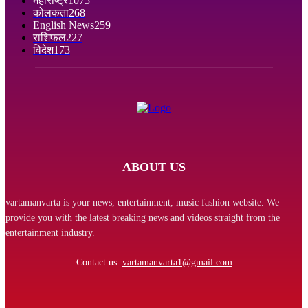
महाराष्ट्र
1075
कोलकता
268
English News
259
राशिफल
227
विदेश
173
ABOUT US
vartamanvarta is your news, entertainment, music fashion website. We
provide you with the latest breaking news and videos straight from the
entertainment industry.
Contact us:
vartamanvarta1@gmail.com