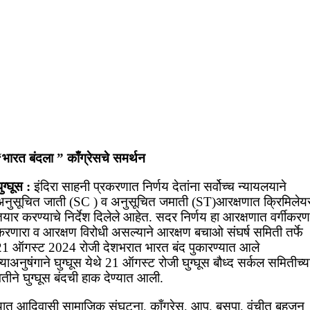
भारत बंदला ” काँग्रेसचे समर्थन
ुग्घूस :
इंदिरा साहनी प्रकरणात निर्णय देतांना सर्वोच्च न्यायलयाने
अनुसूचित जाती (SC ) व अनुसूचित जमाती (ST)आरक्षणात क्रिमिलेय
यार करण्याचे निर्देश दिलेले आहेत. सदर निर्णय हा आरक्षणात वर्गीकरण
करणारा व आरक्षण विरोधी असल्याने आरक्षण बचाओ संघर्ष समिती तर्फे
21 ऑगस्ट 2024 रोजी देशभरात भारत बंद पुकारण्यात आले
्याअनुषंगाने घुग्घूस येथे 21 ऑगस्ट रोजी घुग्घूस बौध्द सर्कल समितीच्य
तीने घुग्घूस बंदची हाक देण्यात आली.
यात आदिवासी सामाजिक संघटना, काँग्रेस, आप, बसपा, वंचीत बहुजन