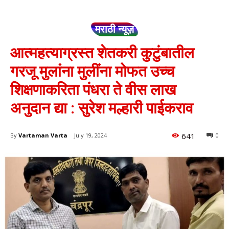
मराठी न्यूज़
आत्महत्याग्रस्त शेतकरी कुटुंबातील
गरजू मुलांना मुलींना मोफत उच्च
शिक्षणाकरिता पंधरा ते वीस लाख
अनुदान द्या : सुरेश मल्हारी पाईकराव
641
By
Vartaman Varta
July 19, 2024
0