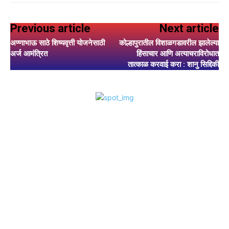
Previous article
Next article
अण्णाभाऊ साठे शिष्यवृत्ती योजनेसाठी
कोल्हापुरातील विशाळगडावरील झालेल्या
अर्ज आमंत्रित
हिंसाचार आणि अत्याचराविरोधात
तात्काळ करवाई करा : शानु सिद्दिकी