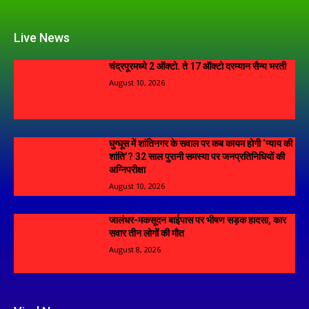
Live News
चंद्रपूरमध्ये 2 ऑक्टो. ते 17 ऑक्टो दरम्यान सैन्य भरती
August 10, 2026
घुग्घूस में शांतिनगर के सवाल पर कब कायम होगी ‘न्याय की
शांति’? 32 साल पुरानी समस्या पर जनप्रतिनिधियों की
अग्निपरीक्षा
August 10, 2026
जालंधर-मकसूदन बाईपास पर भीषण सड़क हादसा, कार
सवार तीन लोगों की मौत
August 8, 2026