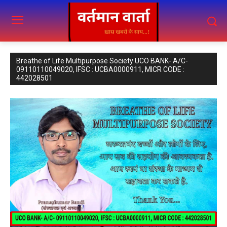
Breathe of Life Multipurpose Society UCO BANK- A/C-
09110110049020, IFSC : UCBA0000911, MICR CODE :
442028501