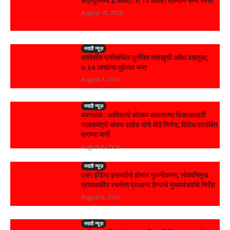
चंद्रपूरमध्ये 2 ऑक्टो. ते 17 ऑक्टो दरम्यान सैन्य भरती
August 10, 2026
मराठी न्यूज़
चामोर्शीत प्रतिबंधित सुगंधित तंबाखूची अवैध वाहतूक;
₹७.६७ लाखांचा मुद्देमाल जप्त
August 7, 2026
मराठी न्यूज़
यवतमाळ : आदिवासी कोलाम समाजाच्या विकासासाठी
पालकमंत्री संजय राठोड यांचे मोठे निर्णय; विविध प्रलंबित
मागण्या मार्गी
August 6, 2026
मराठी न्यूज़
एअर इंडिया इमारतीचे होणार नूतनीकरण; लोकाभिमुख
प्रशासकीय रचनेला प्राधान्य देण्याचे मुख्यमंत्र्यांचे निर्देश
August 3, 2026
मराठी न्यूज़