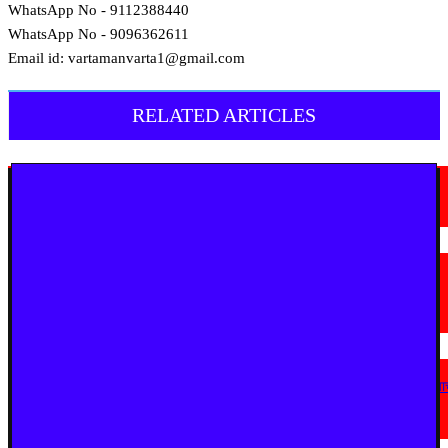
WhatsApp No - 9112388440
WhatsApp No - 9096362611
Email id: vartamanvarta1@gmail.com
RELATED ARTICLES
मराठी न्यूज़
चामोर्शीत प्रतिबंधित सुगंधित तंबाखूची अवैध वाहतूक; ₹७.६७ लाखांचा मुद्देमाल जप्त
August 7, 2026
मराठी न्यूज़
यवतमाळ : आदिवासी कोलाम समाजाच्या विकासासाठी पालकमंत्री संजय राठोड यांचे मोठे
निर्णय; विविध प्रलंबित मागण्या मार्गी
August 6, 2026
मराठी न्यूज़
एअर इंडिया इमारतीचे होणार नूतनीकरण; लोकाभिमुख प्रशासकीय रचनेला प्राधान्य देण्या
मुख्यमंत्र्यांचे निर्देश
August 3, 2026