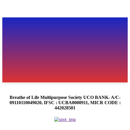
Breathe of Life Multipurpose Society UCO BANK- A/C-
09110110049020, IFSC : UCBA0000911, MICR CODE :
442028501