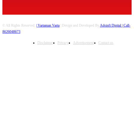
© All Rights Reserved.
| Vartaman Varta
| Design and Developed By
Adsinfi Digital
| Call-
8626048673
Disclaimer
Privacy
Advertisement
Contact us