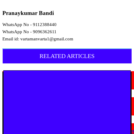
Pranaykumar Bandi
WhatsApp No - 9112388440
WhatsApp No - 9096362611
Email id: vartamanvarta1@gmail.com
RELATED ARTICLES
देश
जालंधर-मकसूदन बाईपास पर भीषण सड़क हादसा, कार सवार तीन लोगों की मौत
August 8, 2026
उत्तरप्रदेश
मैनपुरी में अवैध आटा फैक्ट्री पर छापा, 2,150 किलो टैल्कम पाउडर बरामद
August 8, 2026
देश
अहिल्यानगर में शिरसाठ मला सड़क चौड़ीकरण को गति, अतिक्रमण हटाने की कार्रवाई शुर