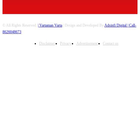
© All Rights Reserved.
| Vartaman Varta
| Design and Developed By
Adsinfi Digital
| Call-
8626048673
Disclaimer
Privacy
Advertisement
Contact us