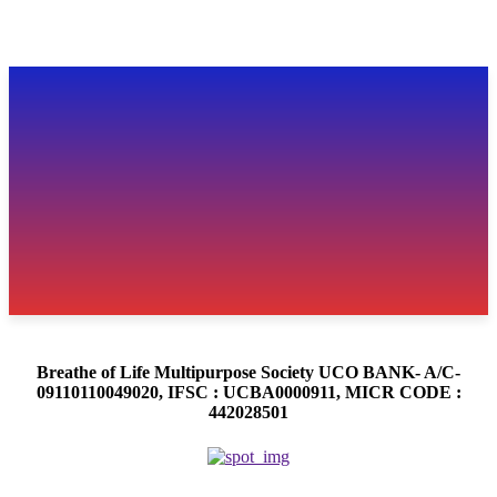
Breathe of Life Multipurpose Society UCO BANK- A/C-
09110110049020, IFSC : UCBA0000911, MICR CODE :
442028501