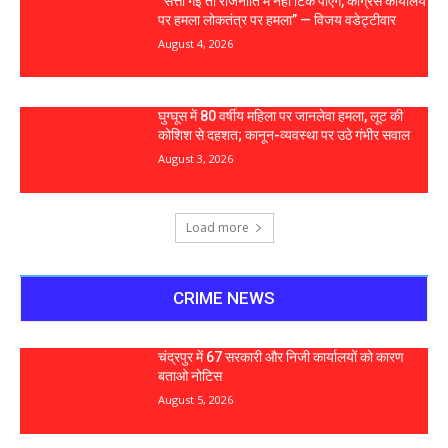
“सत्ता गई तो राजनीति में नहीं टिक पाएंगे, कांग्रेस कार्यालय
पर हमला लोकतंत्र पर हमला” — विजय वडेट्टीवार
August 4, 2026
घुग्घूस में 80 वर्षीय महिला पर जानलेवा हमला, लूट की
कोशिश से दहशत; कानून-व्यवस्था पर उठे गंभीर सवाल
August 3, 2026
Load more
CRIME NEWS
चंद्रपुर में 67 सरकारी और निजी कार्यालयों को कारण
बताओ नोटिस
August 5, 2026