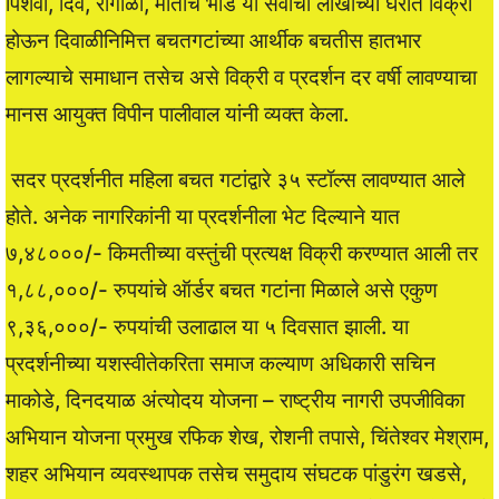
पिशवी, दिवे, रांगोळी, मातीचे भांडे या सर्वांची लाखोंच्या घरात विक्री
होऊन दिवाळीनिमित्त बचतगटांच्या आर्थीक बचतीस हातभार
लागल्याचे समाधान तसेच असे विक्री व प्रदर्शन दर वर्षी लावण्याचा
मानस आयुक्त विपीन पालीवाल यांनी व्यक्त केला.
सदर प्रदर्शनीत महिला बचत गटांद्वारे ३५ स्टॉल्स लावण्यात आले
होते. अनेक नागरिकांनी या प्रदर्शनीला भेट दिल्याने यात
७,४८०००/- किमतीच्या वस्तुंची प्रत्यक्ष विक्री करण्यात आली तर
१,८८,०००/- रुपयांचे ऑर्डर बचत गटांना मिळाले असे एकुण
९,३६,०००/- रुपयांची उलाढाल या ५ दिवसात झाली. या
प्रदर्शनीच्या यशस्वीतेकरिता समाज कल्याण अधिकारी सचिन
माकोडे, दिनदयाळ अंत्योदय योजना – राष्ट्रीय नागरी उपजीविका
अभियान योजना प्रमुख रफिक शेख, रोशनी तपासे, चिंतेश्वर मेश्राम,
शहर अभियान व्यवस्थापक तसेच समुदाय संघटक पांडुरंग खडसे,