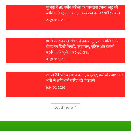
घुग्घूस में 80 वर्षीय महिला पर जानलेवा हमला, लूट की
कोशिश से दहशत; कानून-व्यवस्था पर उठे गंभीर सवाल
August 3, 2026
शांति नगर पंडाल विवाद ने पकड़ा तूल, नगर परिषद की
बैठक पर टिकीं निगाहें; प्रशासन, पुलिस और कंपनी
प्रबंधन की भूमिका पर उठे सवाल
August 3, 2026
अगले 24 घंटे अहम: अकोला, चंद्रपुर, वर्धा और वाशीम में
भारी से अति भारी बारिश की चेतावनी
July 30, 2026
Load more