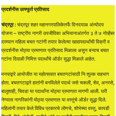
प्रदर्शनीस उत्स्फुर्त प्रतिसाद
चंद्रपूर :
चंद्रपूर शहर महानगरपालिकेतर्फे दिनदयाळ अंत्योदय
योजना – राष्ट्रीय नागरी उपजीविका अभियानाअंतर्गत ३ ते ७ नोव्हेंबर
दरम्यान महिला बचत गटांनी तयार केलेल्या खाद्यपदार्थांची विक्री व
प्रदर्शनीस मोठ्या प्रमाणात प्रतिसाद मिळाला असुन बऱ्याच बचत
गटांना दिवाळी निमित्त पदार्थांचे ऑर्डर सुद्धा मिळाले आहेत.
मनपाद्वारे आयोजीत या महोत्सवात बचतगटांसाठी निःशुल्क सहभाग
होता. बचतगटाद्वारे हातांनी बनविलेले पदार्थ जसे चकली, शेव, अनरसे,
बालुशाही, चिवडा या पदार्थांना मोठ्या प्रमाणात मागणी आली. घरी
नेण्यास नागरिकांनी मोठ्या प्रमाणात या वस्तुंचे ऑर्डर सुद्धा दिले.
महिलांनी तयार केले विविध प्रकारचे लोणचे, शोभेच्या वस्तु, कापडी