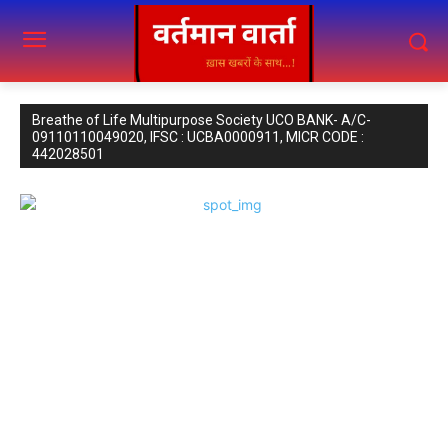
Breathe of Life Multipurpose Society UCO BANK- A/C-
09110110049020, IFSC : UCBA0000911, MICR CODE :
442028501