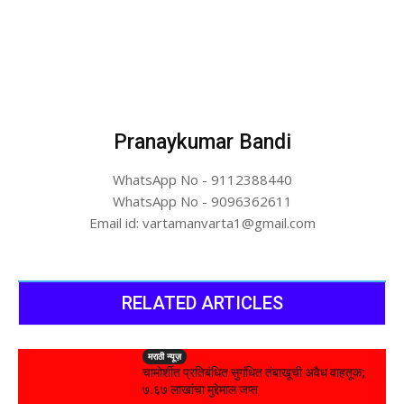
Pranaykumar Bandi
WhatsApp No - 9112388440
WhatsApp No - 9096362611
Email id: vartamanvarta1@gmail.com
RELATED ARTICLES
मराठी न्यूज़
चामोर्शीत प्रतिबंधित सुगंधित तंबाखूची अवैध वाहतूक;
₹७.६७ लाखांचा मुद्देमाल जप्त