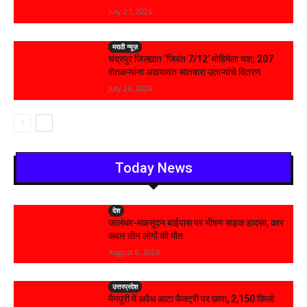
July 27, 2026
मराठी न्यूज़
चंद्रपुर जिल्ह्यात ‘जिवंत 7/12’ मोहिमेला यश; 207
शेतकऱ्यांना अद्ययावत सातबारा उताऱ्यांचे वितरण
July 26, 2026
Today News
देश
जालंधर-मकसूदन बाईपास पर भीषण सड़क हादसा, कार
सवार तीन लोगों की मौत
August 8, 2026
उत्तरप्रदेश
मैनपुरी में अवैध आटा फैक्ट्री पर छापा, 2,150 किलो