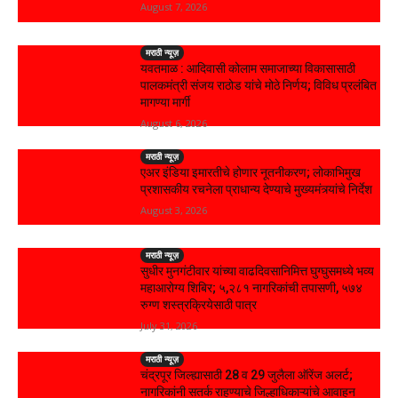
August 7, 2026
मराठी न्यूज़
यवतमाळ : आदिवासी कोलाम समाजाच्या विकासासाठी
पालकमंत्री संजय राठोड यांचे मोठे निर्णय; विविध प्रलंबित
मागण्या मार्गी
August 6, 2026
मराठी न्यूज़
एअर इंडिया इमारतीचे होणार नूतनीकरण; लोकाभिमुख
प्रशासकीय रचनेला प्राधान्य देण्याचे मुख्यमंत्र्यांचे निर्देश
August 3, 2026
मराठी न्यूज़
सुधीर मुनगंटीवार यांच्या वाढदिवसानिमित्त घुग्घुसमध्ये भव्य
महाआरोग्य शिबिर; ५,२८१ नागरिकांची तपासणी, ५७४
रुग्ण शस्त्रक्रियेसाठी पात्र
July 31, 2026
मराठी न्यूज़
चंद्रपूर जिल्ह्यासाठी 28 व 29 जुलैला ऑरेंज अलर्ट;
नागरिकांनी सतर्क राहण्याचे जिल्हाधिकाऱ्यांचे आवाहन