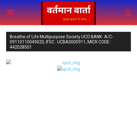
Breathe of Life Multipurpose Society UCO BANK- A/C-
09110110049020, IFSC : UCBA0000911, MICR CODE :
442028501