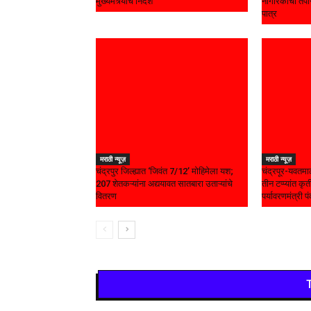
मुख्यमंत्र्यांचे निर्देश
नागरिकांची तपा
पात्र
मराठी न्यूज़
मराठी न्यूज़
चंद्रपुर जिल्ह्यात ‘जिवंत 7/12’ मोहिमेला यश;
चंद्रपूर-यवतमा
207 शेतकऱ्यांना अद्ययावत सातबारा उताऱ्यांचे
तीन टप्प्यांत क
वितरण
पर्यावरणमंत्री पंक