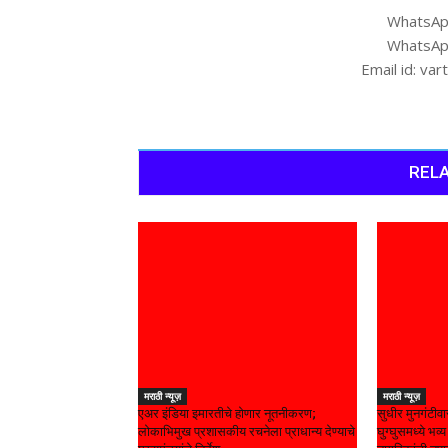
WhatsAp
WhatsAp
Email id: v
RELA
मराठी न्यूज़
मराठी न्यूज़
एअर इंडिया इमारतीचे होणार नूतनीकरण;
सुधीर मुनगंटीवा
लोकाभिमुख प्रशासकीय रचनेला प्राधान्य देण्याचे
घुग्घुसमध्ये भव