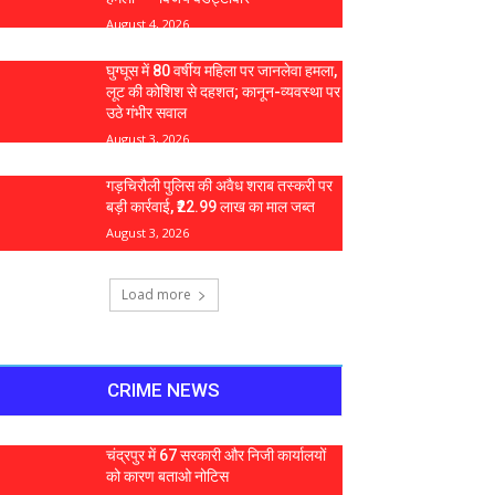
August 4, 2026
घुग्घूस में 80 वर्षीय महिला पर जानलेवा हमला,
लूट की कोशिश से दहशत; कानून-व्यवस्था पर
उठे गंभीर सवाल
August 3, 2026
गड़चिरौली पुलिस की अवैध शराब तस्करी पर
बड़ी कार्रवाई, ₹22.99 लाख का माल जब्त
August 3, 2026
Load more
CRIME NEWS
चंद्रपुर में 67 सरकारी और निजी कार्यालयों
को कारण बताओ नोटिस