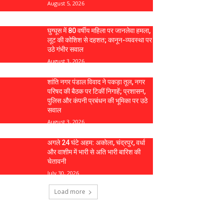
August 5, 2026
घुग्घूस में 80 वर्षीय महिला पर जानलेवा हमला,
लूट की कोशिश से दहशत; कानून-व्यवस्था पर
उठे गंभीर सवाल
August 3, 2026
शांति नगर पंडाल विवाद ने पकड़ा तूल, नगर
परिषद की बैठक पर टिकीं निगाहें; प्रशासन,
पुलिस और कंपनी प्रबंधन की भूमिका पर उठे
सवाल
August 3, 2026
अगले 24 घंटे अहम: अकोला, चंद्रपुर, वर्धा
और वाशीम में भारी से अति भारी बारिश की
चेतावनी
July 30, 2026
Load more