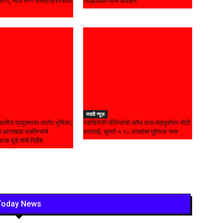
सणी, ५७४ रुग्ण शस्त्रक्रियेसाठी
जिल्हाधिकाऱ्यांचे आवाहन
मराठी न्यूज़
ळातील प्रदूषणावर कठोर भूमिका;
गडचिरोली पोलिसांची अवैध दारू वाहतुकीवर मोठी
ृती आराखडा राबविण्याचे
कारवाई; सुमारे ५.९८ लाखांचा मुद्देमाल जप्त
जा मुंडे यांचे निर्देश
Today News