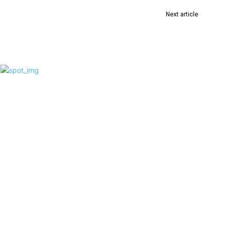
Next article
देवराव भोंगळे यांच्या वाढदिवसानिमित्त जिल्ह्यात १४ ठिकाणी
रक्तदान शिबीर