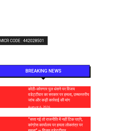
 MICR CODE : 442028501
BREAKING NEWS
कोठी-कोरणार पुल धंसने पर विजय
वडेट्टीवार का सरकार पर हमला, उच्चस्तरीय
जांच और कड़ी कार्रवाई की मांग
August 6, 2026
“सत्ता गई तो राजनीति में नहीं टिक पाएंगे,
कांग्रेस कार्यालय पर हमला लोकतंत्र पर
हमला” — विजय वडेट्टीवार