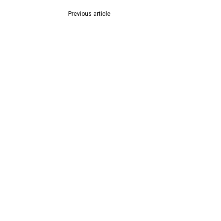
Previous article
अस्थि विसर्जन को गए तीन लोगों की डूबने से मौत