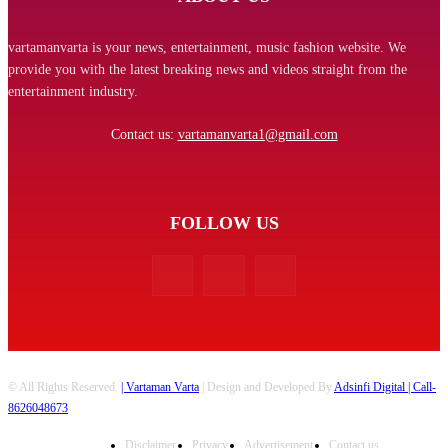
vartamanvarta is your news, entertainment, music fashion website. We
provide you with the latest breaking news and videos straight from the
entertainment industry.
Contact us:
vartamanvarta1@gmail.com
FOLLOW US
© All Rights Reserved.
| Vartaman Varta
| Design and Developed By
Adsinfi Digital
| Call-
8626048673
Disclaimer
Privacy
Advertisement
Contact us