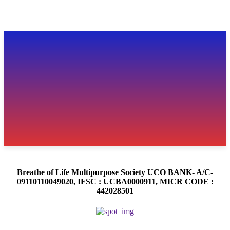
Breathe of Life Multipurpose Society UCO BANK- A/C-
09110110049020, IFSC : UCBA0000911, MICR CODE :
442028501