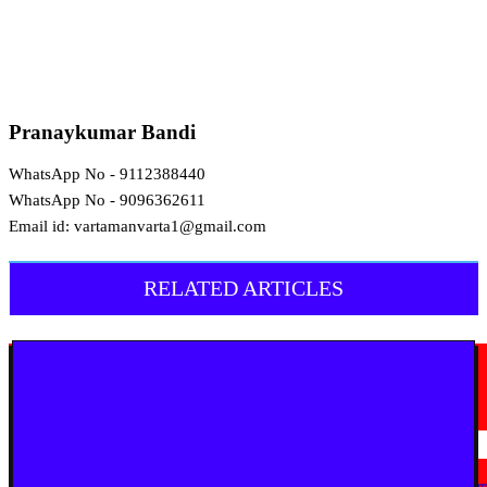
Pranaykumar Bandi
WhatsApp No - 9112388440
WhatsApp No - 9096362611
Email id: vartamanvarta1@gmail.com
RELATED ARTICLES
मराठी न्यूज़
यवतमाळ : आदिवासी कोलाम समाजाच्या विकासासाठी पालकमंत्री संजय राठोड यांचे मोठे
निर्णय; विविध प्रलंबित मागण्या मार्गी
August 6, 2026
मराठी न्यूज़