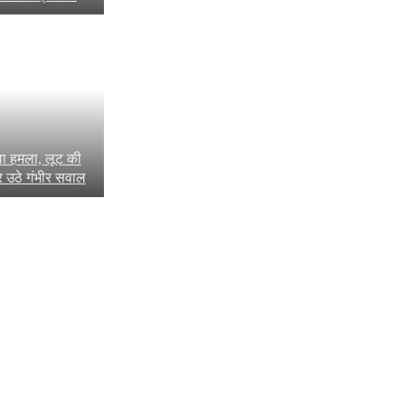
ेवा हमला, लूट की
र उठे गंभीर सवाल