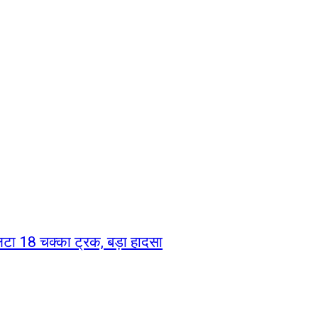
पलटा 18 चक्का ट्रक, बड़ा हादसा