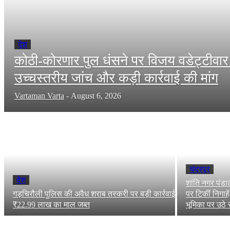
देश
कोठी-कोरणार पुल धंसने पर विजय वडेट्टीवा
उच्चस्तरीय जांच और कड़ी कार्रवाई की मांग
Vartaman Varta
-
August 6, 2026
चंद्रपूर
देश
शांति नगर पंड
गड़चिरौली पुलिस की अवैध शराब तस्करी पर बड़ी कार्रवाई,
पर टिकीं निगाह
₹22.99 लाख का माल जब्त
भूमिका पर उठे