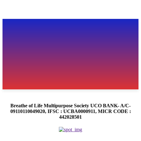
Breathe of Life Multipurpose Society UCO BANK- A/C-
09110110049020, IFSC : UCBA0000911, MICR CODE :
442028501