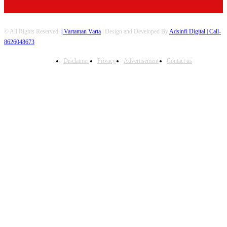
© All Rights Reserved.
| Vartaman Varta
| Design and Developed By
Adsinfi Digital
| Call-
8626048673
Disclaimer
Privacy
Advertisement
Contact us