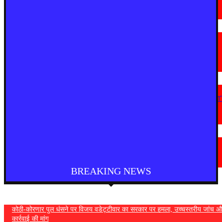
चंद्रपुर में 67 सरकारी और निजी कार्यालयों को कारण बताओ नोटिस
August 5, 2026
देश
राष्ट्रपति को मिले 300 चुनिंदा उपहारों की सार्वजनिक नीलामी शुरू, 5 सितंबर तक लगा
सकेंगे बोली
August 5, 2026
महाराष्ट्र
“सत्ता गई तो राजनीति में नहीं टिक पाएंगे, कांग्रेस कार्यालय पर हमला लोकतंत्र पर हमला
— विजय वडेट्टीवार
August 4, 2026
देश
फुकेट से दिल्ली आ रही एयर इंडिया की फ्लाइट में तेज टर्बुलेंस, कई यात्री घायल
August 4, 2026
BREAKING NEWS
कोठी-कोरणार पुल धंसने पर विजय वडेट्टीवार का सरकार पर हमला, उच्चस्तरीय जांच औ
कार्रवाई की मांग