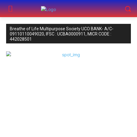
Breathe of Life Multipurpose Society UCO BANK- A/C-
09110110049020, IFSC : UCBA0000911, MICR CODE :
442028501