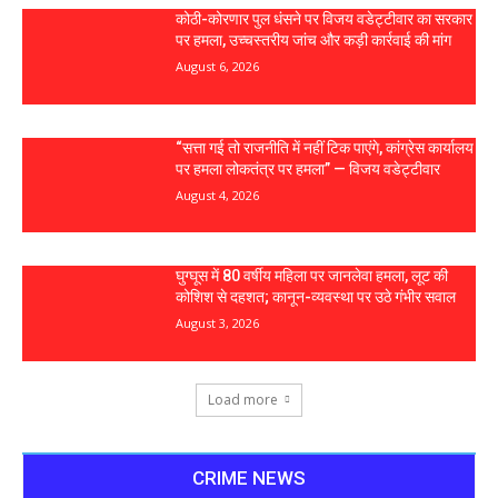
कोठी-कोरणार पुल धंसने पर विजय वडेट्टीवार का सरकार
पर हमला, उच्चस्तरीय जांच और कड़ी कार्रवाई की मांग
August 6, 2026
“सत्ता गई तो राजनीति में नहीं टिक पाएंगे, कांग्रेस कार्यालय
पर हमला लोकतंत्र पर हमला” — विजय वडेट्टीवार
August 4, 2026
घुग्घूस में 80 वर्षीय महिला पर जानलेवा हमला, लूट की
कोशिश से दहशत; कानून-व्यवस्था पर उठे गंभीर सवाल
August 3, 2026
Load more
CRIME NEWS