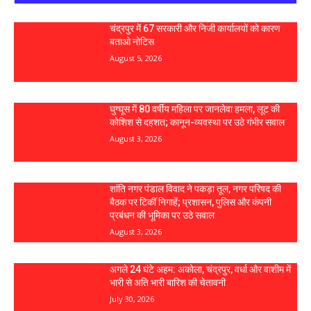
चंद्रपुर में 67 सरकारी और निजी कार्यालयों को कारण
बताओ नोटिस
August 5, 2026
घुग्घूस में 80 वर्षीय महिला पर जानलेवा हमला, लूट की
कोशिश से दहशत; कानून-व्यवस्था पर उठे गंभीर सवाल
August 3, 2026
शांति नगर पंडाल विवाद ने पकड़ा तूल, नगर परिषद की
बैठक पर टिकीं निगाहें; प्रशासन, पुलिस और कंपनी
प्रबंधन की भूमिका पर उठे सवाल
August 3, 2026
अगले 24 घंटे अहम: अकोला, चंद्रपुर, वर्धा और वाशीम में
भारी से अति भारी बारिश की चेतावनी
July 30, 2026