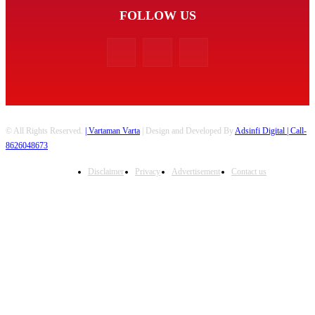
FOLLOW US
© All Rights Reserved.
| Vartaman Varta
| Design and Developed By
Adsinfi Digital
| Call-
8626048673
Disclaimer
Privacy
Advertisement
Contact us