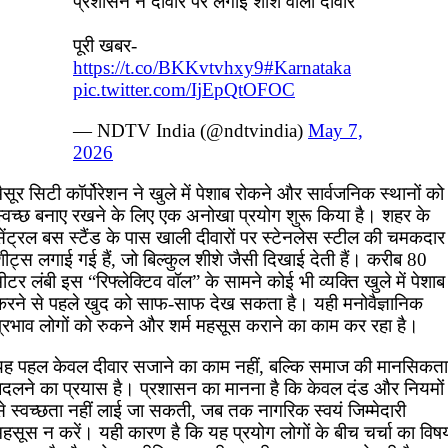
प्रशासन ने दीवार पर लगाई शीशे वाली दीवार
पूरी खबर-
https://t.co/BKKvtvhxy9
#Karnataka
pic.twitter.com/IjEpQtOFOC
— NDTV India (@ndtvindia)
May 7,
2026
ैसूर सिटी कॉर्पोरेशन ने खुले में पेशाब रोकने और सार्वजनिक स्थानों को
स्वच्छ बनाए रखने के लिए एक अनोखा प्रयोग शुरू किया है। शहर के
ेंट्रल बस स्टैंड के पास खाली दीवारों पर स्टेनलेस स्टील की चमकदार
ीट्स लगाई गई हैं, जो बिल्कुल शीशे जैसी दिखाई देती हैं। करीब 80
ीटर लंबी इस “रिफ्लेक्टिव वॉल” के सामने कोई भी व्यक्ति खुले में पेशाब
करने से पहले खुद को साफ-साफ देख सकता है। यही मनोवैज्ञानिक
प्रभाव लोगों को रुकने और शर्म महसूस कराने का काम कर रहा है।
यह पहल केवल दीवार सजाने का काम नहीं, बल्कि समाज की मानसिकता
बदलने का प्रयास है। प्रशासन का मानना है कि केवल दंड और नियमों
े स्वच्छता नहीं लाई जा सकती, जब तक नागरिक स्वयं जिम्मेदारी
महसूस न करें। यही कारण है कि यह प्रयोग लोगों के बीच चर्चा का विष