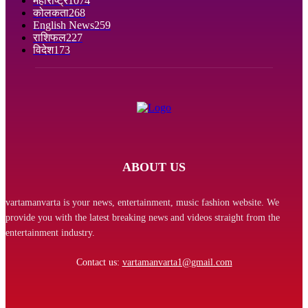
महाराष्ट्र
1074
कोलकता
268
English News
259
राशिफल
227
विदेश
173
ABOUT US
vartamanvarta is your news, entertainment, music fashion website. We
provide you with the latest breaking news and videos straight from the
entertainment industry.
Contact us:
vartamanvarta1@gmail.com