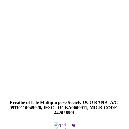
Breathe of Life Multipurpose Society UCO BANK- A/C-
09110110049020, IFSC : UCBA0000911, MICR CODE :
442028501