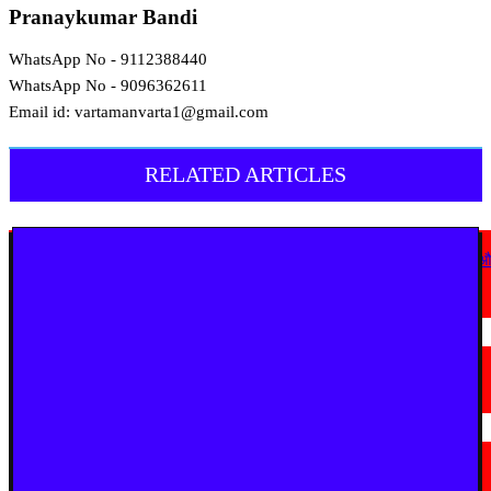
Pranaykumar Bandi
WhatsApp No - 9112388440
WhatsApp No - 9096362611
Email id: vartamanvarta1@gmail.com
RELATED ARTICLES
देश
कोठी-कोरणार पुल धंसने पर विजय वडेट्टीवार का सरकार पर हमला, उच्चस्तरीय जांच 
कड़ी कार्रवाई की मांग
August 6, 2026
चंद्रपूर
चंद्रपुर में 67 सरकारी और निजी कार्यालयों को कारण बताओ नोटिस
August 5, 2026
देश
राष्ट्रपति को मिले 300 चुनिंदा उपहारों की सार्वजनिक नीलामी शुरू, 5 सितंबर तक लगा