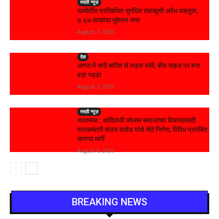
मराठी न्यूज़
चामोर्शीत प्रतिबंधित सुगंधित तंबाखूची अवैध वाहतूक;
₹७.६७ लाखांचा मुद्देमाल जप्त
August 7, 2026
देश
आगरा में भारी बारिश से सड़क धंसी, बीच सड़क पर बना
बड़ा गड्ढा
August 7, 2026
मराठी न्यूज़
यवतमाळ : आदिवासी कोलाम समाजाच्या विकासासाठी
पालकमंत्री संजय राठोड यांचे मोठे निर्णय; विविध प्रलंबित
मागण्या मार्गी
August 6, 2026
BREAKING NEWS