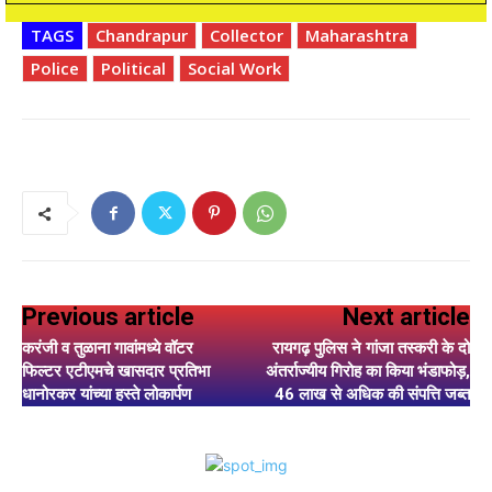
TAGS
Chandrapur
Collector
Maharashtra
Police
Political
Social Work
Previous article
Next article
करंजी व तुळाना गावांमध्ये वॉटर
रायगढ़ पुलिस ने गांजा तस्करी के दो
फिल्टर एटीएमचे खासदार प्रतिभा
अंतर्राज्यीय गिरोह का किया भंडाफोड़,
धानोरकर यांच्या हस्ते लोकार्पण
46 लाख से अधिक की संपत्ति जब्त