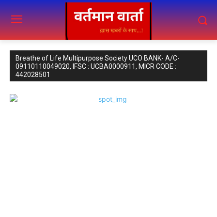
Breathe of Life Multipurpose Society UCO BANK- A/C-
09110110049020, IFSC : UCBA0000911, MICR CODE :
442028501