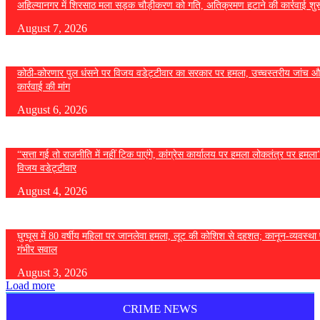
अहिल्यानगर में शिरसाठ मला सड़क चौड़ीकरण को गति, अतिक्रमण हटाने की कार्रवाई शुर
August 7, 2026
कोठी-कोरणार पुल धंसने पर विजय वडेट्टीवार का सरकार पर हमला, उच्चस्तरीय जांच औ
कार्रवाई की मांग
August 6, 2026
“सत्ता गई तो राजनीति में नहीं टिक पाएंगे, कांग्रेस कार्यालय पर हमला लोकतंत्र पर हमल
विजय वडेट्टीवार
August 4, 2026
घुग्घूस में 80 वर्षीय महिला पर जानलेवा हमला, लूट की कोशिश से दहशत; कानून-व्यवस्था 
गंभीर सवाल
August 3, 2026
Load more
CRIME NEWS