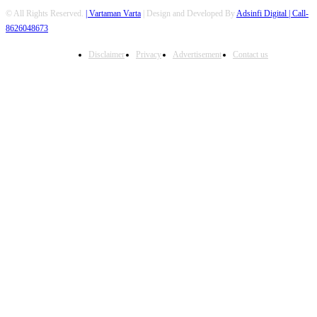
© All Rights Reserved.
| Vartaman Varta
| Design and Developed By
Adsinfi Digital
| Call-
8626048673
Disclaimer
Privacy
Advertisement
Contact us