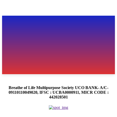
Breathe of Life Multipurpose Society UCO BANK- A/C-
09110110049020, IFSC : UCBA0000911, MICR CODE :
442028501