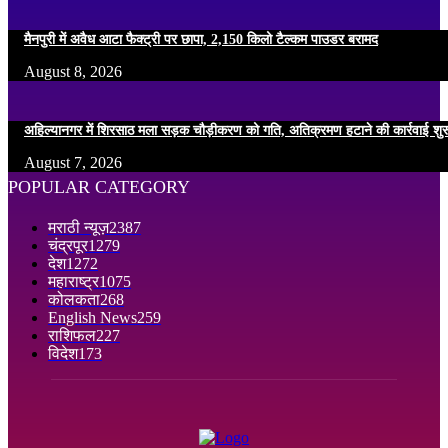
मैनपुरी में अवैध आटा फैक्ट्री पर छापा, 2,150 किलो टैल्कम पाउडर बरामद
August 8, 2026
अहिल्यानगर में शिरसाठ मला सड़क चौड़ीकरण को गति, अतिक्रमण हटाने की कार्रवाई शुर
August 7, 2026
POPULAR CATEGORY
मराठी न्यूज़
2387
चंद्रपूर
1279
देश
1272
महाराष्ट्र
1075
कोलकता
268
English News
259
राशिफल
227
विदेश
173