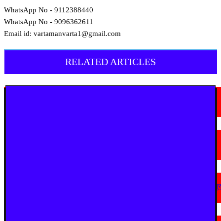
WhatsApp No - 9112388440
WhatsApp No - 9096362611
Email id: vartamanvarta1@gmail.com
RELATED ARTICLES
देश
जालंधर-मकसूदन बाईपास पर भीषण सड़क हादसा, कार सवार तीन लोगों की मौत
August 8, 2026
उत्तरप्रदेश
मैनपुरी में अवैध आटा फैक्ट्री पर छापा, 2,150 किलो टैल्कम पाउडर बरामद
August 8, 2026
देश
अहिल्यानगर में शिरसाठ मला सड़क चौड़ीकरण को गति, अतिक्रमण हटाने की कार्रवाई शुर
August 7, 2026
देश