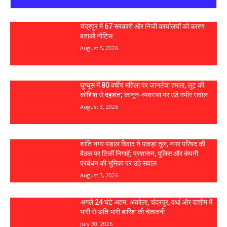
चंद्रपुर में 67 सरकारी और निजी कार्यालयों को कारण
बताओ नोटिस
August 5, 2026
घुग्घूस में 80 वर्षीय महिला पर जानलेवा हमला, लूट की
कोशिश से दहशत; कानून-व्यवस्था पर उठे गंभीर सवाल
August 3, 2026
शांति नगर पंडाल विवाद ने पकड़ा तूल, नगर परिषद की
बैठक पर टिकीं निगाहें; प्रशासन, पुलिस और कंपनी
प्रबंधन की भूमिका पर उठे सवाल
August 3, 2026
अगले 24 घंटे अहम: अकोला, चंद्रपुर, वर्धा और वाशीम में
भारी से अति भारी बारिश की चेतावनी
July 30, 2026