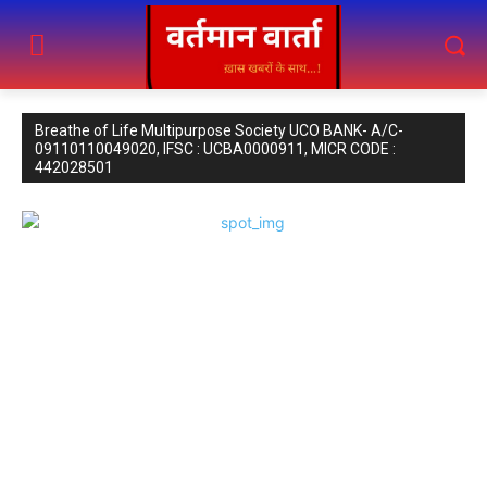
Breathe of Life Multipurpose Society UCO BANK- A/C-
09110110049020, IFSC : UCBA0000911, MICR CODE :
442028501