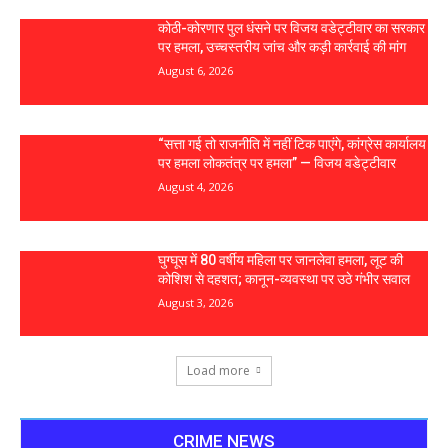
कोठी-कोरणार पुल धंसने पर विजय वडेट्टीवार का सरकार
पर हमला, उच्चस्तरीय जांच और कड़ी कार्रवाई की मांग
August 6, 2026
“सत्ता गई तो राजनीति में नहीं टिक पाएंगे, कांग्रेस कार्यालय
पर हमला लोकतंत्र पर हमला” — विजय वडेट्टीवार
August 4, 2026
घुग्घूस में 80 वर्षीय महिला पर जानलेवा हमला, लूट की
कोशिश से दहशत; कानून-व्यवस्था पर उठे गंभीर सवाल
August 3, 2026
Load more
CRIME NEWS