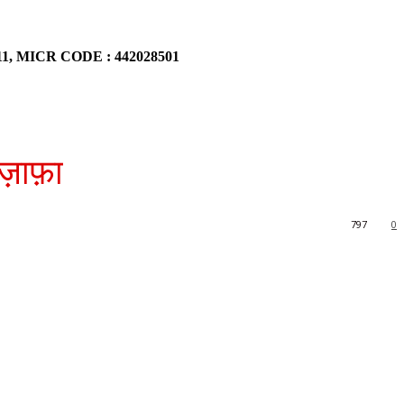
911, MICR CODE : 442028501
ज़ाफ़ा
797
0